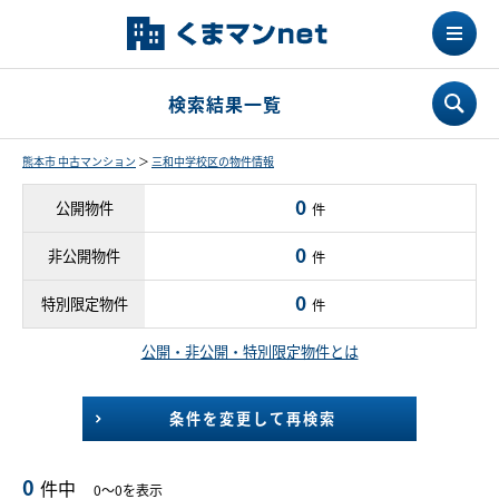
検索結果一覧
熊本市 中古マンション
＞
三和中学校区の物件情報
0
公開物件
件
0
非公開物件
件
0
特別限定物件
件
公開・非公開・特別限定物件とは
条件を変更して再検索
0
件中
0～0を表示