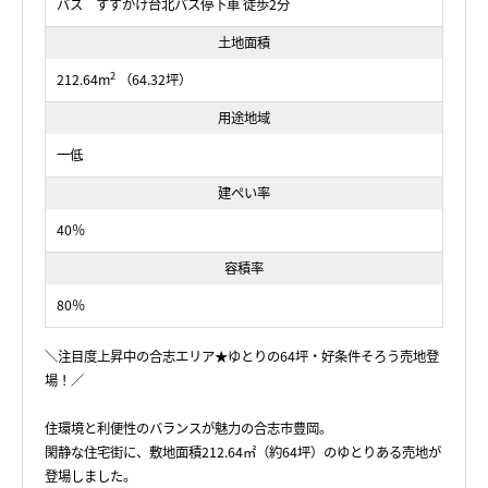
バス すずかけ台北バス停下車 徒歩2分
土地面積
2
212.64m
（64.32坪）
用途地域
一低
建ぺい率
40％
容積率
80％
＼注目度上昇中の合志エリア★ゆとりの64坪・好条件そろう売地登
場！／
住環境と利便性のバランスが魅力の合志市豊岡。
閑静な住宅街に、敷地面積212.64㎡（約64坪）のゆとりある売地が
登場しました。