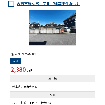
合志市幾久富 売地（建築条件なし）
〔物件ID〕 0000014892
売地
2,380
万円
所在地
熊本県合志市幾久富
交通
バス 杉並一丁目下車 徒歩3分