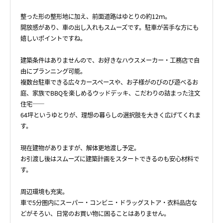
整った形の整形地に加え、前面道路はゆとりの約12ｍ。
開放感があり、車の出し入れもスムーズです。駐車が苦手な方にも
嬉しいポイントですね。
建築条件はありませんので、お好きなハウスメーカー・工務店で自
由にプランニング可能。
複数台駐車できる広々カースペースや、お子様がのびのび遊べるお
庭、家族でBBQを楽しめるウッドデッキ、こだわりの詰まった注文
住宅――
64坪というゆとりが、理想の暮らしの選択肢を大きく広げてくれま
す。
現在建物がありますが、解体更地渡し予定。
お引渡し後はスムーズに建築計画をスタートできるのも安心材料で
す。
周辺環境も充実。
車で5分圏内にスーパー・コンビニ・ドラッグストア・衣料品店な
どがそろい、日常のお買い物に困ることはありません。