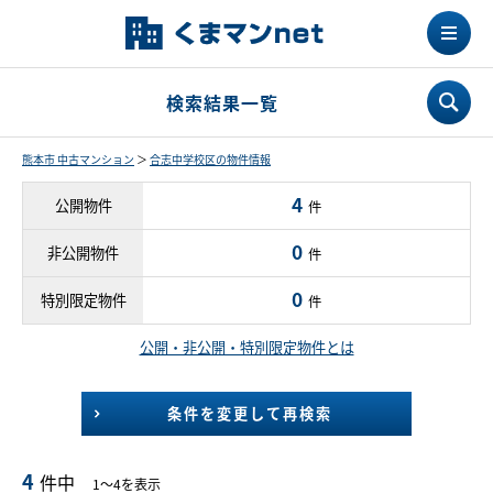
検索結果一覧
熊本市 中古マンション
＞
合志中学校区の物件情報
4
公開物件
件
0
非公開物件
件
0
特別限定物件
件
公開・非公開・特別限定物件とは
条件を変更して再検索
4
件中
1～4を表示