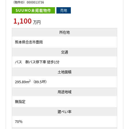
〔物件ID〕 0000013736
SUUMO未掲載物件
売地
1,100
万円
所在地
熊本県合志市豊岡
交通
バス 群バス停下車 徒歩1分
土地面積
2
295.89m
（89.5坪）
用途地域
無指定
建ぺい率
70％