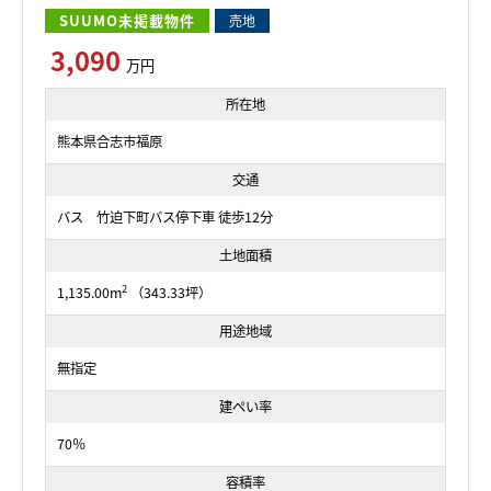
SUUMO未掲載物件
売地
3,090
万円
所在地
熊本県合志市福原
交通
バス 竹迫下町バス停下車 徒歩12分
土地面積
2
1,135.00m
（343.33坪）
用途地域
無指定
建ぺい率
70％
容積率