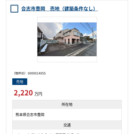
合志市豊岡 売地（建築条件なし）
〔物件ID〕 0000014055
売地
2,220
万円
所在地
熊本県合志市豊岡
交通