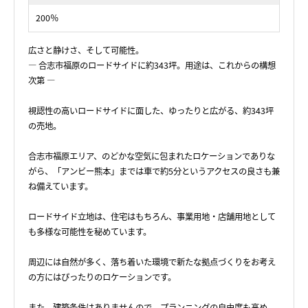
200％
広さと静けさ、そして可能性。
— 合志市福原のロードサイドに約343坪。用途は、これからの構想
次第 —
視認性の高いロードサイドに面した、ゆったりと広がる、約343坪
の売地。
合志市福原エリア、のどかな空気に包まれたロケーションでありな
がら、「アンビー熊本」までは車で約5分というアクセスの良さも兼
ね備えています。
ロードサイド立地は、住宅はもちろん、事業用地・店舗用地として
も多様な可能性を秘めています。
周辺には自然が多く、落ち着いた環境で新たな拠点づくりをお考え
の方にはぴったりのロケーションです。
また、建築条件はありませんので、プランニングの自由度も高め。