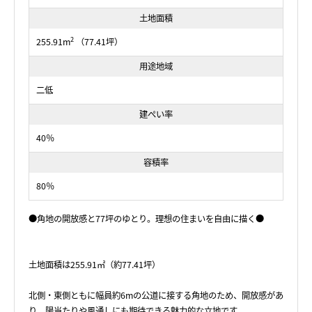
土地面積
2
255.91m
（77.41坪）
用途地域
二低
建ぺい率
40％
容積率
80％
●角地の開放感と77坪のゆとり。理想の住まいを自由に描く●
土地面積は255.91㎡（約77.41坪）
北側・東側ともに幅員約6mの公道に接する角地のため、開放感があ
り、陽当たりや風通しにも期待できる魅力的な立地です。