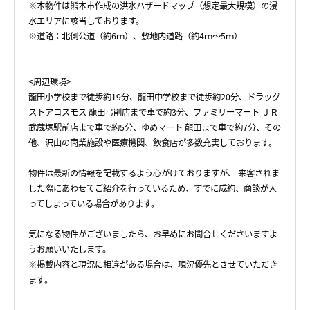
※本物件は熊本市作成の洪水ハザードマップ（想定最大規模）の浸
水エリアに該当しております。
※道路：北側公道（約6ｍ）、敷地内道路（約4ｍ～5ｍ）
<周辺環境>
龍田小学校まで徒歩約19分、龍田中学校まで徒歩約20分、ドラッグ
ストアコスモス 龍田弓削店まで車で約3分、ファミリーマート ＪＲ
武蔵塚駅前店まで車で約5分、ゆめマート 龍田まで車で約7分、その
他、沢山の商業施設や医療機関、飲食店が多数充実しております。
物件は最新の情報を記載するよう心がけておりますが、 来客されま
した際にあわせてご紹介を行っているため、すでに成約、商談が入
ってしまっている場合があります。
気になる物件がございましたら、お早めにお問合せくださいますよ
うお願いいたします。
※掲載内容と現況に相違がある場合は、現況優先とさせていただき
ます。