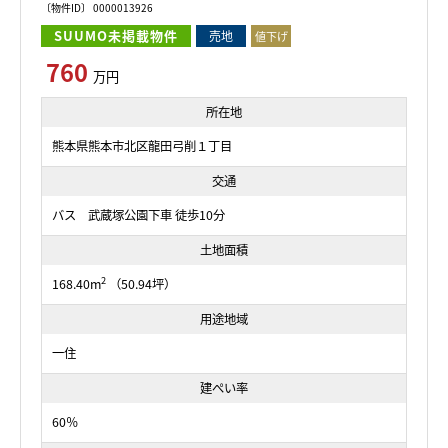
〔物件ID〕 0000013926
SUUMO未掲載物件
売地
値下げ
760
万円
所在地
熊本県熊本市北区龍田弓削１丁目
交通
バス 武蔵塚公園下車 徒歩10分
土地面積
2
168.40m
（50.94坪）
用途地域
一住
建ぺい率
60％