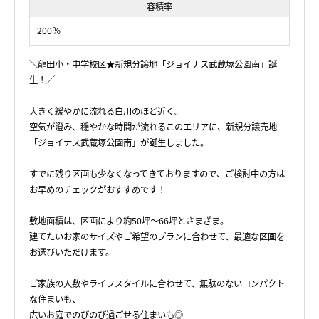
容積率
200％
＼龍田小・中学校区★新規分譲地「ジョイナス武蔵塚公園南」誕
生！／
大きく緩やかに流れる白川のほど近く。
空気が澄み、穏やかな時間が流れるこのエリアに、新規分譲売地
「ジョイナス武蔵塚公園南」が誕生しました。
すでに残り区画も少なくなってきておりますので、ご検討中の方は
お早めのチェックがおすすめです！
敷地面積は、区画により約50坪～66坪とさまざま。
建てたいお家のサイズやご希望のプランに合わせて、最適な区画を
お選びいただけます。
ご家族の人数やライフスタイルに合わせて、無駄のないコンパクト
な住まいも、
広いお庭でのびのび過ごせる住まいも◎