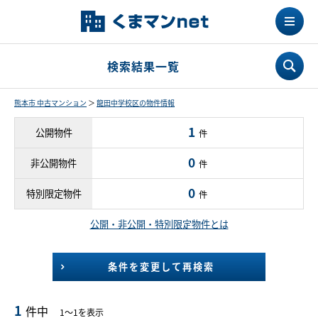
検索結果一覧
熊本市 中古マンション
＞
龍田中学校区の物件情報
1
公開物件
件
0
非公開物件
件
0
特別限定物件
件
公開・非公開・特別限定物件とは
条件を変更して再検索
1
件中
1～1を表示