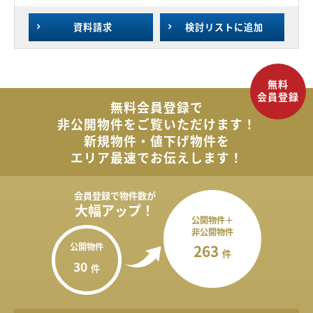
資料請求
検討リスト
に追加
無料会員登録で
非公開物件を
ご覧いただけます！
新規物件・値下げ物件を
エリア最速でお伝えします！
会員登録で
物件数が
大幅アップ！
公開物件＋
非公開物件
公開物件
263
件
30
件