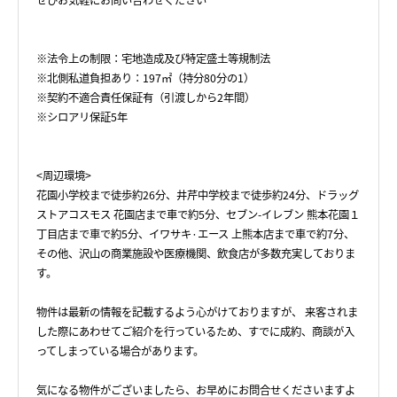
ぜひお気軽にお問い合わせください＾＾
※法令上の制限：宅地造成及び特定盛土等規制法
※北側私道負担あり：197㎡（持分80分の1）
※契約不適合責任保証有（引渡しから2年間）
※シロアリ保証5年
<周辺環境>
花園小学校まで徒歩約26分、井芹中学校まで徒歩約24分、ドラッグ
ストアコスモス 花園店まで車で約5分、セブン-イレブン 熊本花園１
丁目店まで車で約5分、イワサキ·エース 上熊本店まで車で約7分、
その他、沢山の商業施設や医療機関、飲食店が多数充実しておりま
す。
物件は最新の情報を記載するよう心がけておりますが、 来客されま
した際にあわせてご紹介を行っているため、すでに成約、商談が入
ってしまっている場合があります。
気になる物件がございましたら、お早めにお問合せくださいますよ