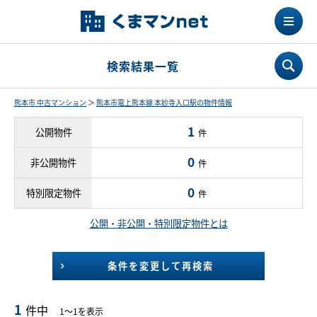
検索結果一覧
熊本市 中古マンション
＞
熊本市電上熊本線 本妙寺入口駅の物件情報
1
公開物件
件
0
非公開物件
件
0
特別限定物件
件
公開・非公開・特別限定物件とは
条件を変更して再検索
1
件中
1～1を表示