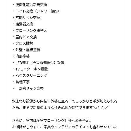
・洗面化粧台新規交換
・トイレ交換（シャワー便座）
・玄関サッシ交換
・給湯器交換
・フローリング張替え
・室内ドア交換
・クロス貼替
・外壁・屋根塗装
・内部塗装
・LED照明（火災報知器付）設置
・TVモニターホン設置
・ハウスクリーニング
・防蟻工事
・一部窓サッシ交換
水まわり設備から内装・外装に至るまでしっかりと手が加えられる
ため、まるで新築のような住み心地が期待できます＼(^o^)／
さらに、室内は全室フローリング仕様へ変更予定。
お掃除がしやすく、家具やインテリアのテイストも合わせやすいた