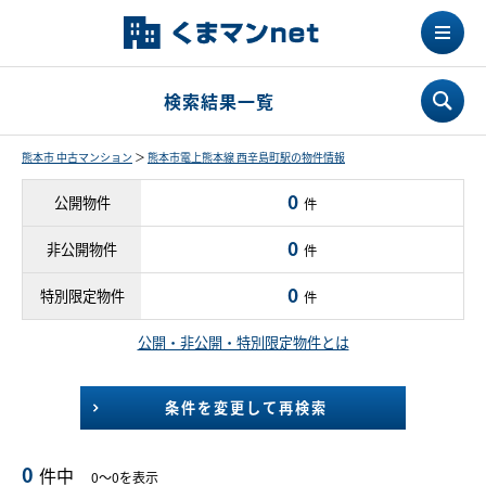
検索結果一覧
熊本市 中古マンション
＞
熊本市電上熊本線 西辛島町駅の物件情報
0
公開物件
件
0
非公開物件
件
0
特別限定物件
件
公開・非公開・特別限定物件とは
条件を変更して再検索
0
件中
0～0を表示