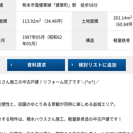
通
熊本市電健軍線「健軍町」駅 徒歩58分
2
201.14m
2
面積
113.92m
（34.46坪）
土地面積
（60.84
1987年05月（昭和62
年月
構造
軽量鉄骨
年05月）
資料請求
検討リスト
に追加
さん施工の中古戸建！リフォーム完了です＼(^o^)／
利便性と、田園のゆとりある景観が同時に楽しめる益城エリア。
介する物件は、積水ハウスさん施工、軽量鉄骨造の中古戸建です！