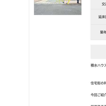
交
延床
築
積水ハウス
住宅街の
今回ご紹