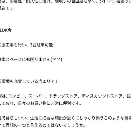
造は、耐震性・耐久性に優れ、間取りの自由度も高く、シロアリ被害の
構造です。
LDK✿
拡張工事も行い、3台駐車可能！
車スペースにも困りません(*^^*)
辺環境も充実している当エリア！
圏内にコンビニ、スーパー、ドラッグストア、ディスカウントストア、銀
しており、日々のお買い物に非常に便利です。
境で暮らしつつ、生活に必要な施設が近くにしっかり揃うこのような環
いて理想の一つと言えるのではないでしょうか。