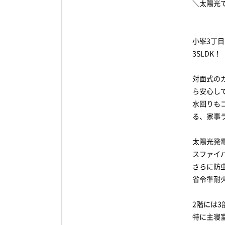
＼太陽光
小峯3丁
3SLDK！
対面式の
ら安心し
水回りも
る、家事
太陽光発
スファイ
さらに防
省令準耐
2階には
特に主寝