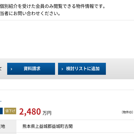
個別紹介を受けた会員のみ閲覧できる物件情報です。
当者にお問い合わせください。
資料請求
検討リストに追加
て
建
2,480
値下げ
万円
〔物件ID〕 
在地
熊本県上益城郡益城町古閑