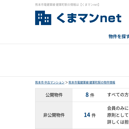
熊本市電健軍線 健軍町駅の情報は【くまマンnet】
物件を探
熊本市 中古マンション
＞
熊本市電健軍線 健軍町駅の物件情報
8
すべての方
公開物件
件
会員のみに
14
非公開物件
原則として
件
詳しくは担