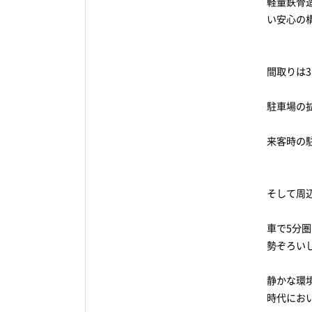
軽量鉄骨
い安心の
間取りは3
駐車場の
来客時の駐
そして周
車で5分
勢ぞろい
静かな環
時代にお