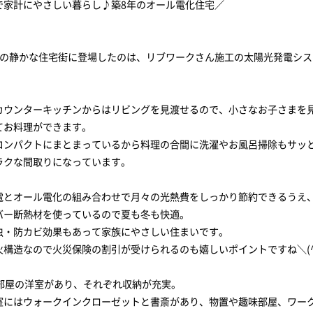
で家計にやさしい暮らし♪築8年のオール電化住宅／
目の静かな住宅街に登場したのは、リブワークさん施工の太陽光発電シス
カウンターキッチンからはリビングを見渡せるので、小さなお子さまを
てお料理ができます。
コンパクトにまとまっているから料理の合間に洗濯やお風呂掃除もサッ
ラクな間取りになっています。
電とオール電化の組み合わせで月々の光熱費をしっかり節約できるうえ
バー断熱材を使っているので夏も冬も快適。
虫・防カビ効果もあって家族にやさしい住まいです。
火構造なので火災保険の割引が受けられるのも嬉しいポイントですね＼(^
3部屋の洋室があり、それぞれ収納が充実。
室にはウォークインクローゼットと書斎があり、物置や趣味部屋、ワー