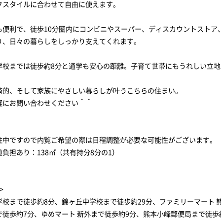
フスタイルに合わせて自由に使えます。
も便利で、徒歩10分圏内にコンビニやスーパー、ディスカウントストア
り、日々の暮らしをしっかり支えてくれます。
学校までは徒歩約8分と通学も安心の距離。子育て世帯にもうれしい立地
済的、そして家族にやさしい暮らしが叶うこちらの住まい。
軽にお問い合わせください＾＾
住中ですので内覧ご希望の際は日程調整が必要な可能性がございます。
負担あり：138㎡（共有持分8分の1）
>
学校まで徒歩約8分、錦ヶ丘中学校まで徒歩約29分、ファミリーマート 
で徒歩約7分、ゆめマート 新外まで徒歩約9分、熊本小峰郵便局まで徒歩