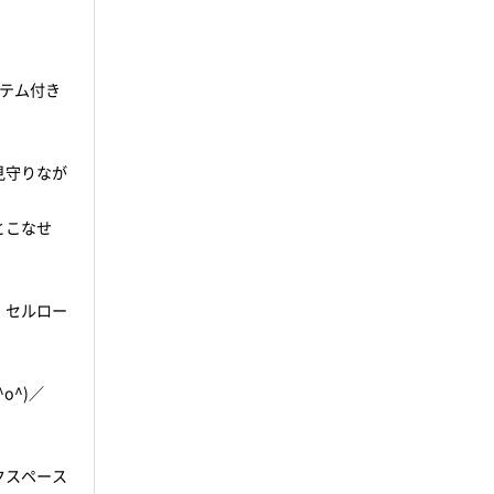
テム付き
見守りなが
とこなせ
、セルロー
o^)／
クスペース