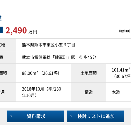
建
2,490
万円
〔物件ID〕 
在地
熊本県熊本市東区小峯３丁目
通
熊本市電健軍線「健軍町」駅 徒歩45分
2
101.41m
2
面積
88.00m
（26.61坪）
土地面積
（30.67
2018年10月（平成30
年月
構造
木造
年10月）
資料請求
検討リスト
に追加