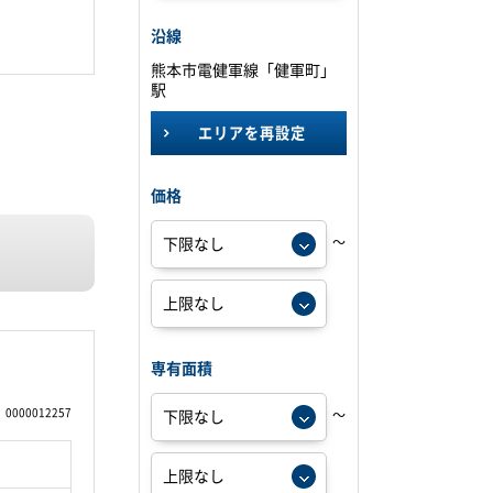
沿線
熊本市電健軍線「健軍町」
駅
エリアを再設定
価格
～
専有面積
0000012257
～