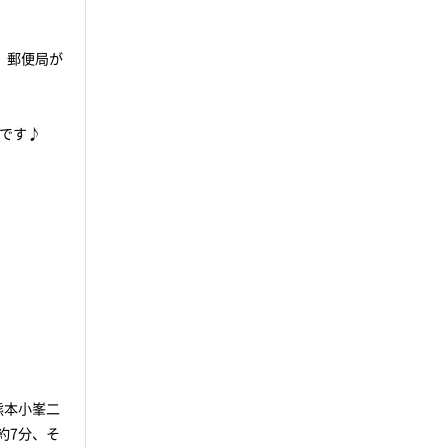
、郵便局が
です♪
熊本小峯二
約7分、そ