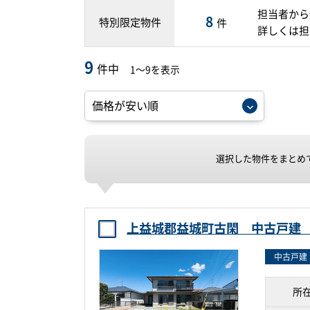
担当者から
8
特別限定物件
件
詳しくは担
9
件中
1～9を表示
選択した物件をまとめ
上益城郡益城町古閑 中古戸
中古戸建
所