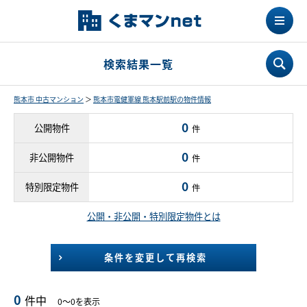
検索結果一覧
熊本市 中古マンション
＞
熊本市電健軍線 熊本駅前駅の物件情報
0
公開物件
件
0
非公開物件
件
0
特別限定物件
件
公開・非公開・特別限定物件とは
条件を変更して再検索
0
件中
0～0を表示