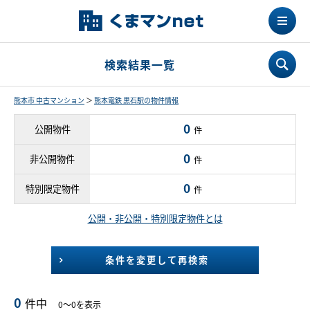
検索結果一覧
熊本市 中古マンション
＞
熊本電鉄 黒石駅の物件情報
0
公開物件
件
0
非公開物件
件
0
特別限定物件
件
公開・非公開・特別限定物件とは
条件を変更して再検索
0
件中
0～0を表示