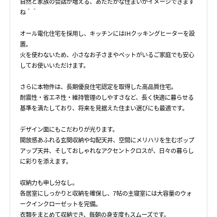
自然と家族の会話が増える、あたたかな住まいがイメージできます
ね＾＾
オール電化住宅を採用し、キッチンにはIHクッキングヒーターを設
置。
火を使わないため、小さなお子さまやペットがいるご家庭でも安心
してお使いいただけます。
さらに本物件は、長期優良住宅認定を取得した高品質住宅。
耐震性・省エネ性・維持管理のしやすさなど、長く快適に暮らせる
基準を満たしており、将来を見据えた住まい選びにも最適です。
デザイン面にもこだわりが光ります。
開放感あふれる玄関収納や勾配天井、空間にメリハリを生むポップ
アップ天井、そしておしゃれなアクセントクロスが、日々の暮らし
に彩りを添えます。
収納力も申し分なし。
各居室にしっかりと収納を確保し、7帖の主寝室には大容量のウォ
ークインクローゼットを完備。
衣類をまとめて収納でき、毎朝の身支度もスムーズです。