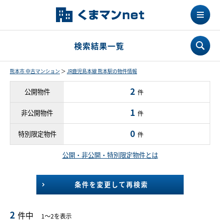
検索結果一覧
熊本市 中古マンション
＞
JR鹿児島本線 熊本駅の物件情報
2
公開物件
件
1
非公開物件
件
0
特別限定物件
件
公開・非公開・特別限定物件とは
条件を変更して再検索
2
件中
1～2を表示