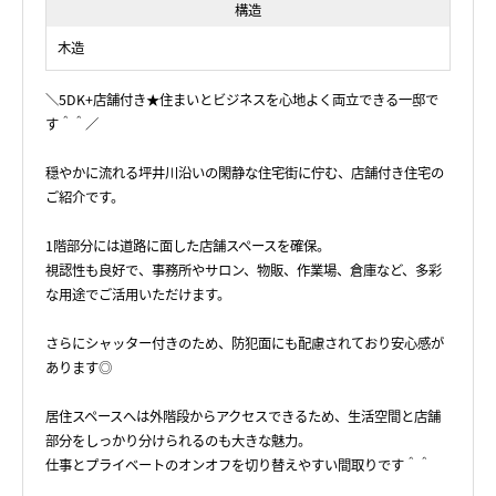
構造
木造
＼5DK+店舗付き★住まいとビジネスを心地よく両立できる一邸で
す＾＾／
穏やかに流れる坪井川沿いの閑静な住宅街に佇む、店舗付き住宅の
ご紹介です。
1階部分には道路に面した店舗スペースを確保。
視認性も良好で、事務所やサロン、物販、作業場、倉庫など、多彩
な用途でご活用いただけます。
さらにシャッター付きのため、防犯面にも配慮されており安心感が
あります◎
居住スペースへは外階段からアクセスできるため、生活空間と店舗
部分をしっかり分けられるのも大きな魅力。
仕事とプライベートのオンオフを切り替えやすい間取りです＾＾