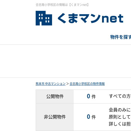
合志南小学校区の情報は【くまマンnet】
物件を探
熊本市 中古マンション
＞
合志南小学校区の物件情報
0
すべての方
公開物件
件
会員のみに
0
非公開物件
原則として
件
詳しくは担