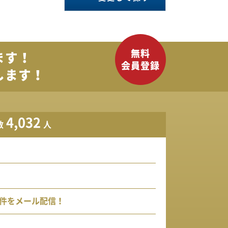
ます！
します！
4,032
数
人
件をメール配信！