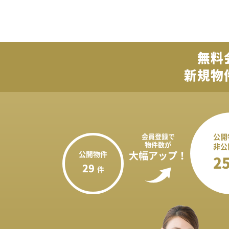
無料
新規物
会員登録で
公開
物件数が
非公
公開物件
大幅アップ！
2
29
件