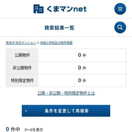
検索結果一覧
熊本市 中古マンション
＞
中緑小学校区の物件情報
0
公開物件
件
0
非公開物件
件
0
特別限定物件
件
公開・非公開・特別限定物件とは
条件を変更して再検索
0
件中
0～0を表示