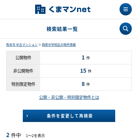
検索結果一覧
熊本市 中古マンション
＞
西原中学校区の物件情報
1
公開物件
件
15
非公開物件
件
8
特別限定物件
件
公開・非公開・特別限定物件とは
条件を変更して再検索
2
件中
1～2を表示