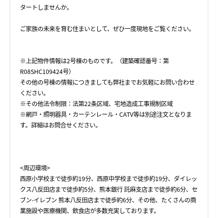
タートしませんか。
ご家族の未来を育む住まいとして、ぜひ一度現地をご覧ください。
※上記物件情報は2号棟のものです。（建築確認番号：第
R08SHC109424号）
その他の号棟の情報につきましても弊社までお気軽にお問い合わせ
ください。
※その他法令制限：法第22条区域、宅地造成工事規制区域
※網戸・照明器具・カーテンレール・CATV等は別途注文となりま
す。詳細はお問合せください。
<周辺環境>
西原小学校まで徒歩約19分、西原中学校まで徒歩約19分、ダイレッ
クス八反田店まで徒歩約5分、熊本銀行 託麻支店まで徒歩約6分、セ
ブン-イレブン 熊本八反田店まで徒歩約6分、その他、たくさんの商
業施設や医療機関、飲食店が多数充実しております。