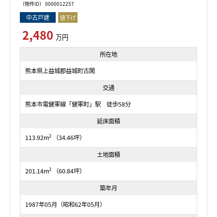
〔物件ID〕 0000012257
中古戸建
値下げ
2,480
万円
所在地
熊本県上益城郡益城町古閑
交通
熊本市電健軍線「健軍町」駅 徒歩58分
延床面積
2
113.92m
（34.46坪）
土地面積
2
201.14m
（60.84坪）
築年月
1987年05月（昭和62年05月）