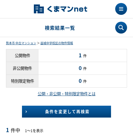
検索結果一覧
熊本市 中古マンション
＞
益城中学校区の物件情報
1
公開物件
件
0
非公開物件
件
0
特別限定物件
件
公開・非公開・特別限定物件とは
条件を変更して再検索
1
件中
1～1を表示