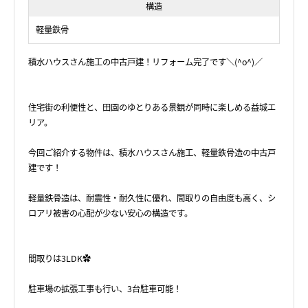
構造
軽量鉄骨
積水ハウスさん施工の中古戸建！リフォーム完了です＼(^o^)／
住宅街の利便性と、田園のゆとりある景観が同時に楽しめる益城エ
リア。
今回ご紹介する物件は、積水ハウスさん施工、軽量鉄骨造の中古戸
建です！
軽量鉄骨造は、耐震性・耐久性に優れ、間取りの自由度も高く、シ
ロアリ被害の心配が少ない安心の構造です。
間取りは3LDK✿
駐車場の拡張工事も行い、3台駐車可能！