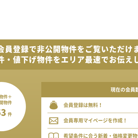
会員登録で
非公開物件を
ご覧いただけ
件・値下げ物件を
エリア最速でお伝え
現在の会員
物件＋
開物件
会員登録は無料！
63
件
会員専用マイページを作成！
希望条件に合う新着・価格変更物