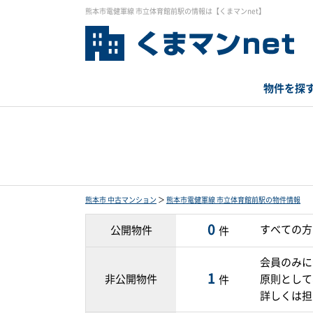
熊本市電健軍線 市立体育館前駅の情報は【くまマンnet】
物件を探
熊本市 中古マンション
＞
熊本市電健軍線 市立体育館前駅の物件情報
0
すべての方
公開物件
件
会員のみに
1
非公開物件
原則として
件
詳しくは担