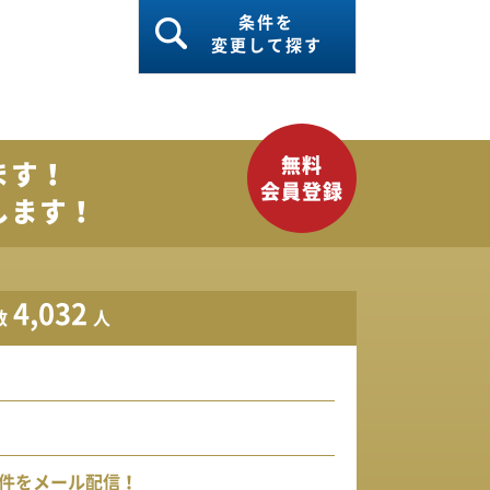
条件を
変更して探す
ます！
します！
4,032
数
人
件をメール配信！