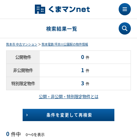
検索結果一覧
熊本市 中古マンション
＞
熊本電鉄 坪井川公園駅の物件情報
0
公開物件
件
1
非公開物件
件
3
特別限定物件
件
公開・非公開・特別限定物件とは
条件を変更して再検索
0
件中
0～0を表示