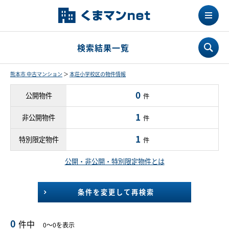
検索結果一覧
熊本市 中古マンション
＞
本荘小学校区の物件情報
0
公開物件
件
1
非公開物件
件
1
特別限定物件
件
公開・非公開・特別限定物件とは
条件を変更して再検索
0
件中
0～0を表示