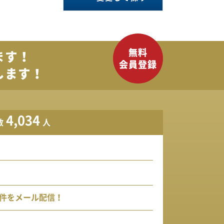
ます！
します！
4,034
数
人
件をメール配信！