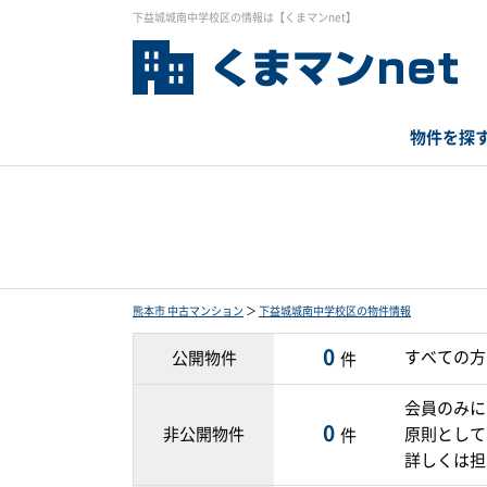
下益城城南中学校区の情報は【くまマンnet】
物件を探
熊本市 中古マンション
＞
下益城城南中学校区の物件情報
0
すべての方
公開物件
件
会員のみに
0
非公開物件
原則として
件
詳しくは担