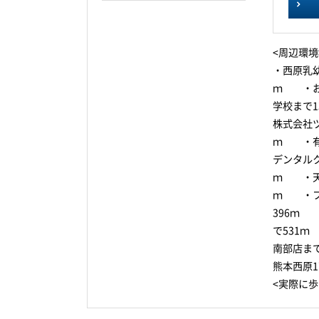
<周辺環境
・西原乳
ｍ ・お
学校まで
株式会社
ｍ ・有
デンタル
ｍ ・天
ｍ ・フ
396ｍ
で531
南部店ま
熊本西原
<実際に