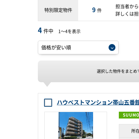
担当者から
9
特別限定物件
件
詳しくは担
4
件中
1～4を表示
選択した物件をまとめ
ハウベストマンション帯山五番
SUUM
所