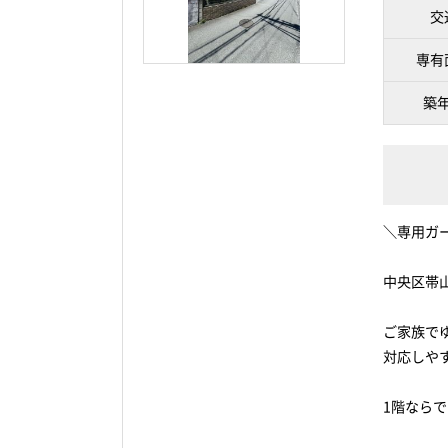
交
専有
築
＼専用ガー
中央区帯
ご家族で
対応しや
1階なら