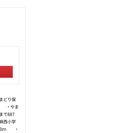
。
まどり保
ｍ ・やま
で887
麻西小学
50ｍ ・