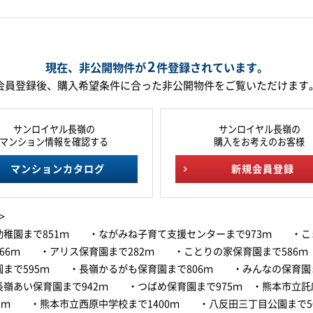
2
現在、非公開物件が
件
登録されています。
会員登録後、購入希望条件に合った非公開物件をご覧いただけます
サンロイヤル長嶺の
サンロイヤル長嶺の
マンション情報を確認する
購入をお考えのお客様
マンションカタログ
新規会員登録
>
幼稚園まで851ｍ ・ながみね子育て支援センターまで973ｍ ・こ
166ｍ ・アリス保育園まで282ｍ ・ことりの家保育園まで586
園まで595ｍ ・長嶺かるがも保育園まで806ｍ ・みんなの保育園ま
嶺あい保育園まで942ｍ ・つばめ保育園まで975ｍ ・熊本市立託
25ｍ ・熊本市立西原中学校まで1400ｍ ・八反田三丁目公園まで