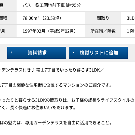
通
バス 鉄工団地前下車 徒歩5分
2
面積
78.00m
（23.59坪）
間取り
3LD
年月
1997年02月（平成9年02月）
所在階／階数
1 階
資料請求
検討リスト
に追加
デンテラス付き♪ 帯山7丁目でゆったり暮らす3LDK／
山7丁目の閑静な住宅街に位置するマンションのご紹介です。
ゆったりと暮らせる3LDKの間取りは、お子様の成長やライフスタイルの
すく、長く快適にお住まいいただけます。
ではの魅力は、専用ガーデンテラスを自由に活用できること。