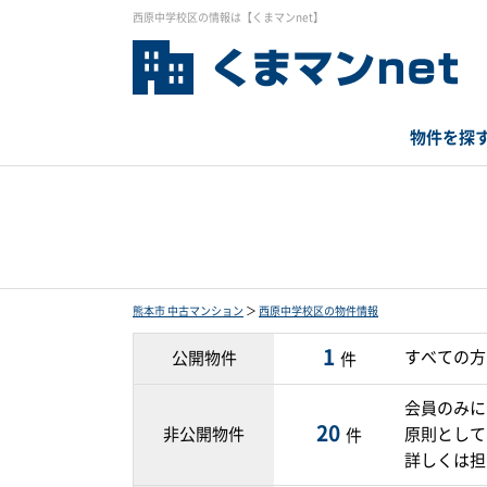
西原中学校区の情報は【くまマンnet】
物件を探
熊本市 中古マンション
＞
西原中学校区の物件情報
1
すべての方
公開物件
件
会員のみに
20
非公開物件
原則として
件
詳しくは担