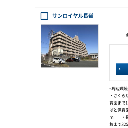
サンロイヤル長嶺
<周辺環境
・さくら
育園まで
ばと保育
ｍ ・長
校まで3