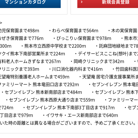
マンションカタログ
新規会員登録
>
幼児保育園まで498ｍ ・わらべ保育園まで564ｍ ・木の実保育園ま
ぜき保育園まで776ｍ ・ぴっこりぃ保育園まで978ｍ ・熊本市
1300ｍ ・熊本市立西原中学校まで2200ｍ ・託麻団地緑地まで7
ツクイ熊本下南部営業所まで224ｍ ・デイサービスここね(想叶)まで2
料老人ホームきずなまで267ｍ ・岡崎クリニックまで342ｍ ・
クリニックまで393ｍ ・川口消化器内科まで416ｍ ・竹田歯科医院
望庵特別養護老人ホームまで459ｍ ・天望庵 居宅介護支援事業所ま
ァミリーマート 熊本竜田口店まで292ｍ ・セブンイレブン 熊本竜
 ・セブンイレブン 熊本新南部店まで484ｍ ・セブンイレブン 熊本
ｍ ・セブンイレブン 熊本西原大通り店まで559ｍ ・ファミリーマー
で724ｍ ・セブンイレブン 熊本下南部3丁目店まで917ｍ ・セブ
1丁目店まで979ｍ ・イワサキ・エース新南部店まで640ｍ
歩いた時の距離とは異なる場合がございますので、予めご了承ください。