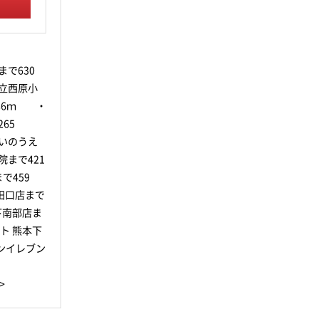
で630
立西原小
86ｍ ・
65
いのうえ
まで421
で459
田口店まで
下南部店ま
ト 熊本下
ンイレブン
>