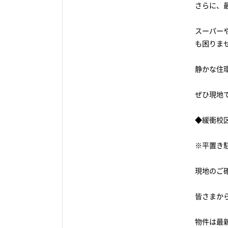
さらに、
スーパー
も困りま
静かな住
ぜひ現地
◆緩衝校区
※平置き
現地のご
皆さまか
物件は最