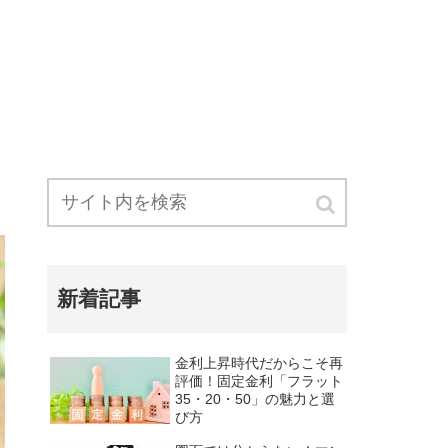
新着記事
金利上昇時代だからこそ再
評価！固定金利「フラット
35・20・50」の魅力と選
び方