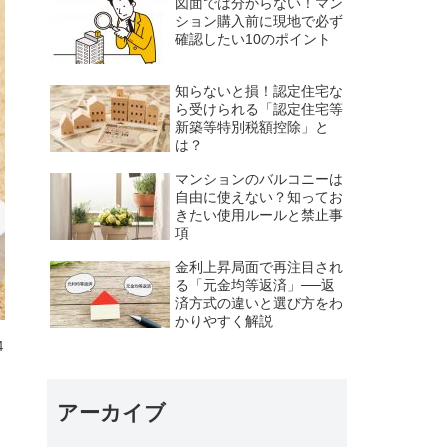
図面では分からない！マン
ション購入前に現地で必ず
確認したい10のポイント
知らないと損！認定住宅な
ら受けられる「認定住宅等
新築等特別税額控除」と
は？
マンションのバルコニーは
自由に使えない？知ってお
きたい使用ルールと禁止事
項
金利上昇局面で再注目され
る「元金均等返済」──返
済方式の違いと選び方をわ
かりやすく解説
4
アーカイブ