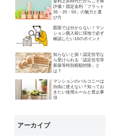
金利上昇時代だからこそ再
評価！固定金利「フラット
35・20・50」の魅力と選
び方
図面では分からない！マン
ション購入前に現地で必ず
確認したい10のポイント
知らないと損！認定住宅な
ら受けられる「認定住宅等
新築等特別税額控除」と
は？
マンションのバルコニーは
自由に使えない？知ってお
きたい使用ルールと禁止事
項
アーカイブ