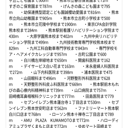
ヶ丘こども園まで500ｍ ・熊本市立春日保育園まで71ｍ ・
すぎのこ保育園まで787ｍ ・げんきの森こども園まで795
ｍ ・幼保連携型認定こども園誠櫻幼愛園まで816ｍ ・熊本
市立向山幼稚園まで905ｍ ・熊本市立古町小学校まで500
ｍ ・熊本市立花陵中学校まで1900ｍ ・東京CPA会計学院
熊本校まで284ｍ ・熊本駅前看護リハビリテーション学院まで
430ｍ ・大原学園熊本校まで402ｍ ・九州中央リハビリテ
ーション学院まで499ｍ ・九州技術教育専門学校熊本校まで
829ｍ ・九州工科自動車専門学校まで843ｍ ・専門学校モ
ア・ヘアメイクカレッジまで957ｍ ・古町公園まで600
ｍ ・白川橋左岸緑地まで650ｍ ・関歯科医院まで162
ｍ ・デイサービス白い花まで163ｍ ・末永産婦人科医院ま
で272ｍ ・山下内科医院まで398ｍ ・浦本医院まで475
ｍ ・山田眼科まで496ｍ ・河野整形外科医院まで628
ｍ ・天野整形外科皮ふ科医院まで669ｍ ・熊本駅前木もれ
びの森心療内科精神科まで739ｍ ・山口病院まで757ｍ ・
田崎橋耳鼻咽喉科クリニックまで777ｍ ・田島医院まで779
ｍ ・セブンイレブン熊本蓮台寺１丁目店まで530ｍ ・セブ
ンイレブン熊本世安町店まで562ｍ ・ファミリーマート熊本駅
白川口店まで768ｍ ・ローソン熊本十禅寺二丁目店まで789
ｍ ・AMU PLAZA KUMAMOTOまで772ｍ ・ハローディ
アミュプラザくまもと店まで772ｍ ・ゆめマート田崎まで