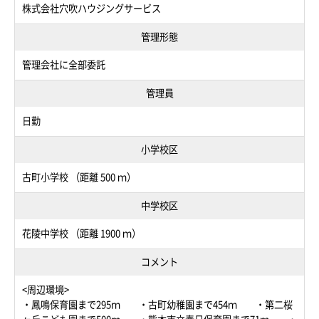
株式会社穴吹ハウジングサービス
管理形態
管理会社に全部委託
管理員
日勤
小学校区
古町小学校 （距離 500 ｍ）
中学校区
花陵中学校 （距離 1900 ｍ）
コメント
<周辺環境>
・鳳鳴保育園まで295ｍ ・古町幼稚園まで454ｍ ・第二桜