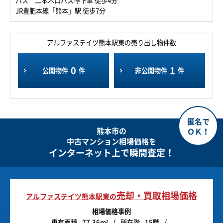
バス 二本木口バス停下車 徒歩4分
JR豊肥本線「熊本」駅 徒歩7分
アルファステイツ熊本駅東の売り出し物件数
0
1
公開物件
件
非公開物件
件
熊本市の
中古マンション相場価格を
インターネット上で瞬間査定！
売却・買取相場価格
アルファステイツ熊本駅東の
相場価格事例
専有面積
77.36m
所在階
15階
2