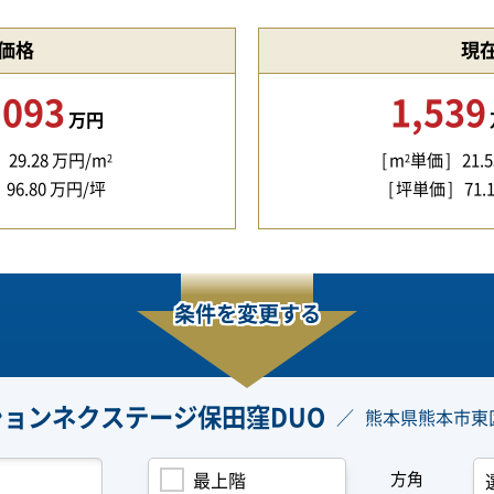
価格
現
,093
1,539
万円
29.28
万円/m
m
単価
21.5
2
2
96.80
万円/坪
坪単価
71.
条件を変更する
ョンネクステージ保田窪DUO
熊本県熊本市東
方角
最上階