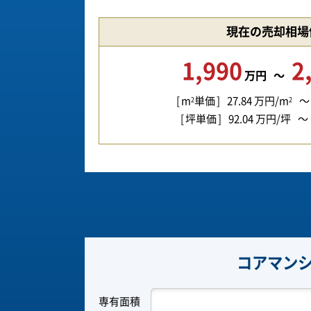
現在の売却相場
1,990
2
万円
m
単価
27.84
万円/m
2
2
坪単価
92.04
万円/坪
コアマンシ
専有面積