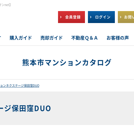
ンnet】
会員登録
ログイン
お問
す
購入ガイド
売却ガイド
不動産Ｑ＆Ａ
お客様の声
熊本市マンションカタログ
ョンネクステージ保田窪DUO
ージ保田窪DUO