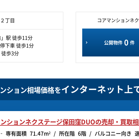
２丁目
コアマンションネク
」駅 徒歩11分
0
公開物件
件
停下車 徒歩1分
 徒歩3分
インターネット上
ンション相場価格を
ンションネクステージ保田窪DUOの
売却・買取相
専有面積
71.47m
所在階
6階
バルコニー向き
2