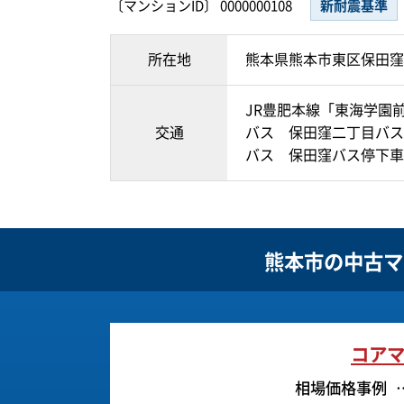
〔マンションID〕 0000000108
新耐震基準
所在地
熊本県熊本市東区保田窪
JR豊肥本線「東海学園前
交通
バス 保田窪二丁目バス
バス 保田窪バス停下車
熊本市の
中古マ
コアマ
相場価格事例