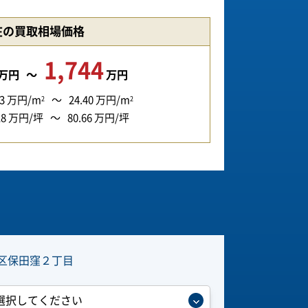
在の買取相場価格
1,744
万円
万円
3
万円/m
24.40
万円/m
2
2
18
万円/坪
80.66
万円/坪
区保田窪２丁目