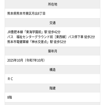
所在地
熊本県熊本市東区月出8丁目
交通
JR豊肥本線「東海学園前」駅 徒歩42分
バス 福祉センターグラウンド前［東西線］バス停下車 徒歩2分
熊本市電健軍線「神水交差点」駅 徒歩52分
築年月
2025年10月（令和7年10月）
構造
ＲＣ
階建
8階