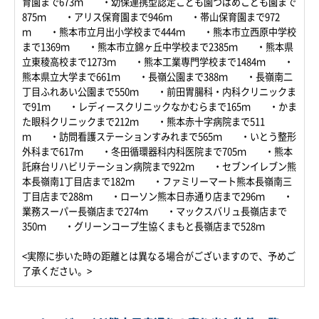
育園まで673ｍ ・幼保連携型認定こども園つばめこども園まで
875ｍ ・アリス保育園まで946ｍ ・帯山保育園まで972
ｍ ・熊本市立月出小学校まで444ｍ ・熊本市立西原中学校
まで1369ｍ ・熊本市立錦ヶ丘中学校まで2385ｍ ・熊本県
立東稜高校まで1273ｍ ・熊本工業専門学校まで1484ｍ ・
熊本県立大学まで661ｍ ・長嶺公園まで388ｍ ・長嶺南二
丁目ふれあい公園まで550ｍ ・前田胃腸科・内科クリニックま
で91ｍ ・レディースクリニックなかむらまで165ｍ ・かま
た眼科クリニックまで212ｍ ・熊本赤十字病院まで511
ｍ ・訪問看護ステーションすみれまで565ｍ ・いとう整形
外科まで617ｍ ・冬田循環器科内科医院まで705ｍ ・熊本
託麻台リハビリテーション病院まで922ｍ ・セブンイレブン熊
本長嶺南1丁目店まで182ｍ ・ファミリーマート熊本長嶺南三
丁目店まで288ｍ ・ローソン熊本日赤通り店まで296ｍ ・
業務スーパー長嶺店まで274ｍ ・マックスバリュ長嶺店まで
350ｍ ・グリーンコープ生協くまもと長嶺店まで528ｍ
<実際に歩いた時の距離とは異なる場合がございますので、予めご
了承ください。>