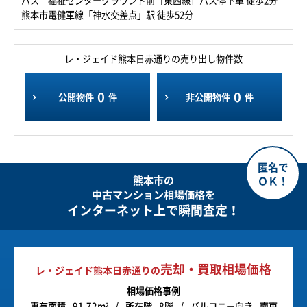
バス 福祉センターグラウンド前［東西線］バス停下車 徒歩2分
熊本市電健軍線「神水交差点」駅 徒歩52分
レ・ジェイド熊本日赤通りの売り出し物件数
0
0
公開物件
件
非公開物件
件
熊本市の
中古マンション相場価格を
インターネット上で瞬間査定！
売却・買取相場価格
レ・ジェイド熊本日赤通りの
相場価格事例
専有面積
91.72m
所在階
8階
バルコニー向き
南東
2