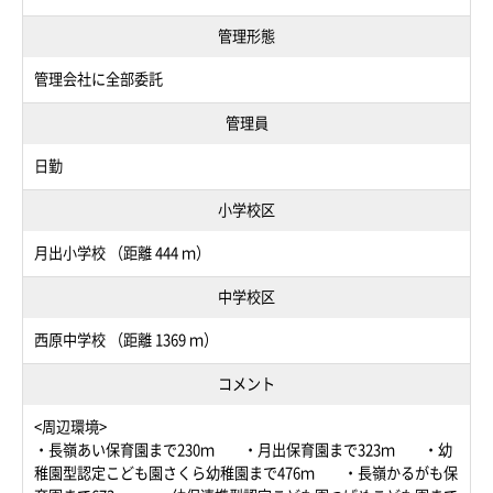
管理形態
管理会社に全部委託
管理員
日勤
小学校区
月出小学校 （距離 444 ｍ）
中学校区
西原中学校 （距離 1369 ｍ）
コメント
<周辺環境>
・長嶺あい保育園まで230ｍ ・月出保育園まで323ｍ ・幼
稚園型認定こども園さくら幼稚園まで476ｍ ・長嶺かるがも保