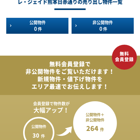
レ・ジェイド熊本日赤通りの売り出し物件一覧
公開物件
非公開物件
0
0
件
件
無料会員登録で
非公開物件を
ご覧いただけます！
新規物件・値下げ物件を
エリア最速でお伝えします！
会員登録で
物件数が
大幅アップ！
公開物件＋
非公開物件
公開物件
264
件
30
件