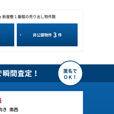
ィ新屋敷１番館の売り出し物件数
3
非公開物件
件
で瞬間査定！
格
向き
南西