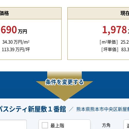
価格
現
,690
1,978
万円
34.30
万円/m
m
単価
25.2
2
2
113.39
万円/坪
坪単価
83.
条件を変更する
パスシティ新屋敷１番館
熊本県熊本市中央区新屋
方角
最上階