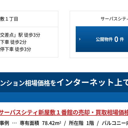
敷１丁目
サーパスシテ
交差点」駅 徒歩3分
0
公開物件
件
下車 徒歩2分
停下車 徒歩3分
インターネット上
ンション相場価格を
サーパスシティ新屋敷１番館の
売却・買取相場価
事例
専有面積
78.42m
所在階
1階
バルコニー
2