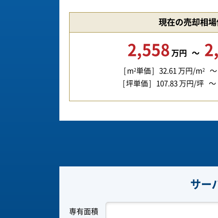
現在の売却相場
2,558
2
万円
m
単価
32.61
万円/m
2
2
坪単価
107.83
万円/坪
サー
専有面積