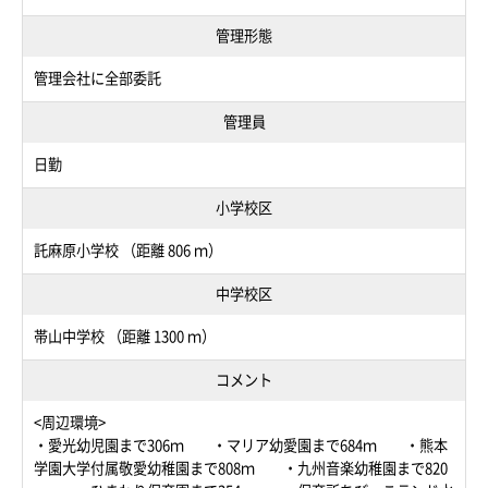
管理形態
管理会社に全部委託
管理員
日勤
小学校区
託麻原小学校 （距離 806 ｍ）
中学校区
帯山中学校 （距離 1300 ｍ）
コメント
<周辺環境>
・愛光幼児園まで306ｍ ・マリア幼愛園まで684ｍ ・熊本
学園大学付属敬愛幼稚園まで808ｍ ・九州音楽幼稚園まで820