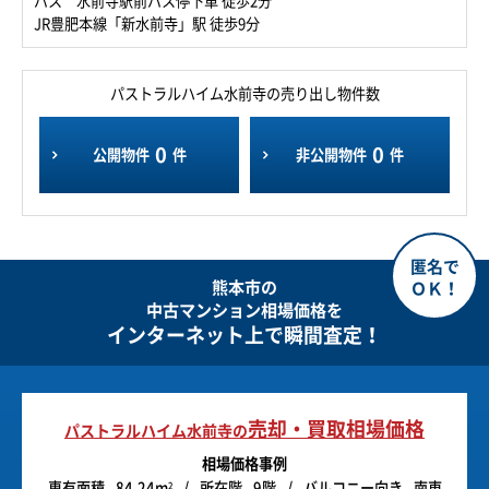
バス 水前寺駅前バス停下車 徒歩2分
JR豊肥本線「新水前寺」駅 徒歩9分
パストラルハイム水前寺の売り出し物件数
0
0
公開物件
件
非公開物件
件
熊本市の
中古マンション相場価格を
インターネット上で瞬間査定！
売却・買取相場価格
パストラルハイム水前寺の
相場価格事例
専有面積
84.24m
所在階
9階
バルコニー向き
南東
2