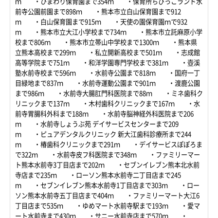
ｍ ・ひまわり保育園まで354ｍ ・保育所ちびっこランド水
前寺公園前園まで898ｍ ・熊本市立白山保育園まで912
ｍ ・白山保育園まで915ｍ ・天使の園保育園ｍで932
ｍ ・熊本市立大江小学校まで734ｍ ・熊本市立託麻原小学
校まで806ｍ ・熊本市立帯山中学校まで1300ｍ ・熊本県
立熊本高校まで299ｍ ・私立開新高校まで501ｍ ・志成館
高等学院まで751ｍ ・和洋学園専門学校まで381ｍ ・壺溪
塾水前寺校まで596ｍ ・水前寺公園まで818ｍ ・国府一丁
目緑地まで837ｍ ・水前寺運動公園まで901ｍ ・渡鹿公園
まで986ｍ ・水前寺大腸肛門科医院まで88ｍ ・ミネ歯科ク
リニックまで137ｍ ・木村歯科クリニックまで167ｍ ・水
前寺胃腸科外科まで188ｍ ・水前寺脳神経外科医院まで206
ｍ ・水前寺しょうぶ苑 デイサービスセンターまで209
ｍ ・ピュアデンタルクリニック 新大江歯科診療所まで244
ｍ ・椿歯科クリニックまで291ｍ ・デイサービスぽぽろま
で322ｍ ・水前寺皮フ科医院まで348ｍ ・ファミリーマー
ト熊本水前寺3丁目店まで202ｍ ・セブンイレブン熊本北水前
寺店まで235ｍ ・ローソン熊本水前寺二丁目店まで245
ｍ ・セブンイレブン熊本水前寺1丁目店まで303ｍ ・ロー
ソン熊本水前寺五丁目店まで404ｍ ・ファミリーマート大江6
丁目店まで535ｍ ・ゆめマート水前寺駅まで193ｍ ・愛マ
ート水前寺まで430ｍ ・サニー水前寺店まで570ｍ ・