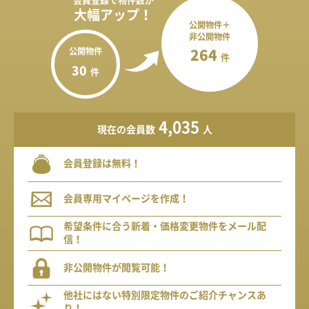
会員登録で
物件数が
大幅アップ！
公開物件＋
非公開物件
公開物件
264
件
30
件
4,035
現在の会員数
人
会員登録は無料！
会員専用マイページを作成！
希望条件に合う新着・価格変更物件をメール配
信！
非公開物件が閲覧可能！
他社にはない特別限定物件のご紹介チャンスあ
り！