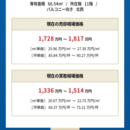
専有面積
66.54m
所在階
11階
2
バルコニー向き
北西
現在の売却相場価格
1,728
1,817
万円
万円
m
単価
25.96
万円/m
27.30
万円/m
2
2
2
坪単価
85.84
万円/坪
90.27
万円/坪
現在の買取相場価格
1,336
1,514
万円
万円
m
単価
20.07
万円/m
22.75
万円/m
2
2
2
坪単価
66.37
万円/坪
75.21
万円/坪