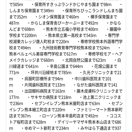
で505ｍ ・保育所すきっぷランドかじやまち園まで98ｍ ・
しんまち保育園まで349ｍ ・保育所ちびっこランドしんまち園
まで352ｍ ・シオン保育園まで460ｍ ・横手保育園まで
487ｍ ・からしま保育舎ぴーかーぶーまで492ｍ ・かなら
んどまで698ｍ ・熊本市立五福小学校まで400ｍ ・藤園中
学校まで2200ｍ ・熊本県立第一高校まで543ｍ ・専門学
校湖東カレッジ唐人町校まで220ｍ ・専修学校熊本外語専門学
校まで494ｍ ・九州技術教育専門学校熊本校まで524ｍ ・
熊本ベルェベル美容専門学校まで617ｍ ・専修学校モア・ヘア
メイクカレッジまで660ｍ ・北岡自然公園まで623ｍ ・白
川緑道まで641ｍ ・辛島公園まで644ｍ ・花畑公園まで
771ｍ ・坪井川沿緑地まで785ｍ ・久光クリニックまで21
ｍ ・呉服町診療所まで94ｍ ・中川歯科医院まで101
ｍ ・片岡歯科医院まで133ｍ ・ながた歯科医院まで141
ｍ ・出田眼科病院まで163ｍ ・藤木皮膚科クリニックまで
177ｍ ・サキサカ病院まで218ｍ ・池上第二クリニックま
で236ｍ ・セブンイレブン熊本米屋町店まで63ｍ ・セブン
イレブン熊本細工町店まで220ｍ ・ファミリーマート熊本新町
店まで367ｍ ・ローソン熊本辛島町店まで492ｍ ・ココス
トア桜町店まで628ｍ ・デイリーヤマザキ熊本本山店まで686
ｍ ・ゆめマート新町まで234ｍ ・みやはら下通店まで937