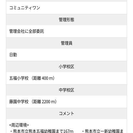
コミュニティワン
管理形態
管理会社に全部委託
管理員
日勤
小学校区
五福小学校 （距離 400 ｍ）
中学校区
藤園中学校 （距離 2200 ｍ）
コメント
<周辺環境>
・熊本市立熊本五福幼稚園まで167ｍ ・熊本市立一新幼稚園ま