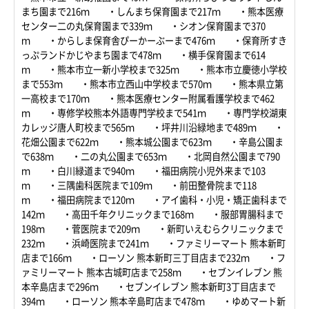
まち園まで216ｍ ・しんまち保育園まで217ｍ ・熊本医療
センター二の丸保育園まで339ｍ ・シオン保育園まで370
ｍ ・からしま保育舎ぴーかーぶーまで476ｍ ・保育所すき
っぷランドかじやまち園まで478ｍ ・横手保育園まで614
ｍ ・熊本市立一新小学校まで325ｍ ・熊本市立慶徳小学校
まで553ｍ ・熊本市立西山中学校まで570ｍ ・熊本県立第
一高校まで170ｍ ・熊本医療センター附属看護学校まで462
ｍ ・専修学校熊本外語専門学校まで541ｍ ・専門学校湖東
カレッジ唐人町校まで565ｍ ・坪井川沿緑地まで489ｍ ・
花畑公園まで622ｍ ・熊本城公園まで623ｍ ・辛島公園ま
で638ｍ ・二の丸公園まで653ｍ ・北岡自然公園まで790
ｍ ・白川緑道まで940ｍ ・福田病院小児外来まで103
ｍ ・三隅歯科医院まで109ｍ ・前田整骨院まで118
ｍ ・福田病院まで120ｍ ・アイ歯科・小児・矯正歯科まで
142ｍ ・高田千年クリニックまで168ｍ ・服部胃腸科まで
198ｍ ・菅医院まで209ｍ ・新町いえむらクリニックまで
232ｍ ・浜崎医院まで241ｍ ・ファミリーマート 熊本新町
店まで166ｍ ・ローソン 熊本新町三丁目店まで232ｍ ・フ
ァミリーマート 熊本古城町店まで258ｍ ・セブンイレブン 熊
本辛島店まで296ｍ ・セブンイレブン 熊本新町3丁目店まで
394ｍ ・ローソン 熊本辛島町店まで478ｍ ・ゆめマート新