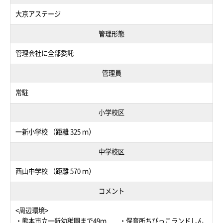
大京アステージ
管理形態
管理会社に全部委託
管理員
常駐
小学校区
一新小学校 （距離 325 ｍ）
中学校区
西山中学校 （距離 570 ｍ）
コメント
<周辺環境>
・熊本市立一新幼稚園まで49ｍ ・保育所ちびっこランドしん