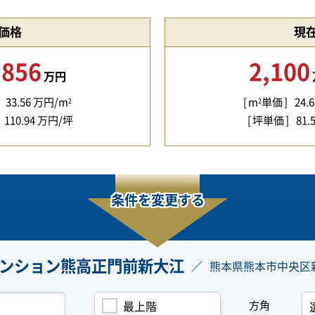
価格
現
,856
2,100
万円
33.56
万円/m
m
単価
24.6
2
2
110.94
万円/坪
坪単価
81.
条件を変更する
ンション熊高正門前新大江
熊本県熊本市中央区
方角
最上階