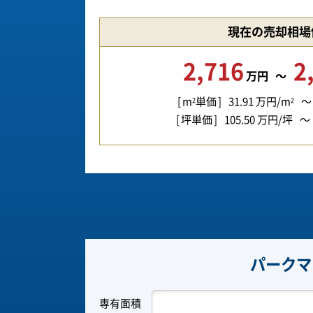
現在の売却相場
2,716
2
万円
m
単価
31.91
万円/m
2
2
坪単価
105.50
万円/坪
パークマ
専有面積