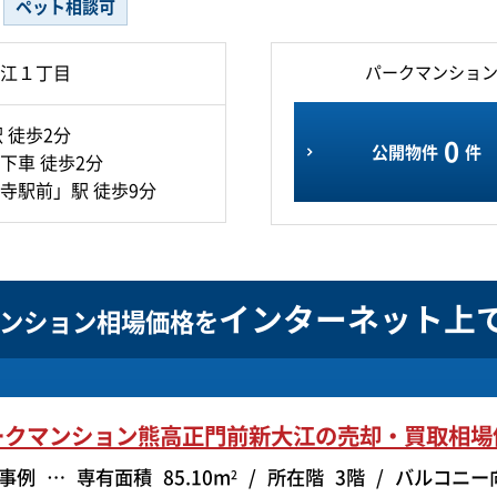
ペット相談可
江１丁目
パークマンショ
 徒歩2分
0
公開物件
件
下車 徒歩2分
寺駅前」駅 徒歩9分
インターネット上
ンション相場価格を
ークマンション熊高正門前新大江の
売却・買取相場
事例
専有面積
85.10m
所在階
3階
バルコニー
2