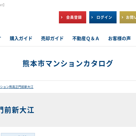
et】
会員登録
ログイン
お問
す
購入ガイド
売却ガイド
不動産Ｑ＆Ａ
お客様の声
熊本市マンションカタログ
ション熊高正門前新大江
門前新大江