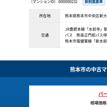
〔マンションID〕 0000000232
新耐震基準
所在地
熊本県熊本市中央区新大
JR豊肥本線「水前寺」駅
交通
バス 熊高正門前バス停
熊本市電健軍線「新水前
熊本市の
中古マ
パ
相場価格