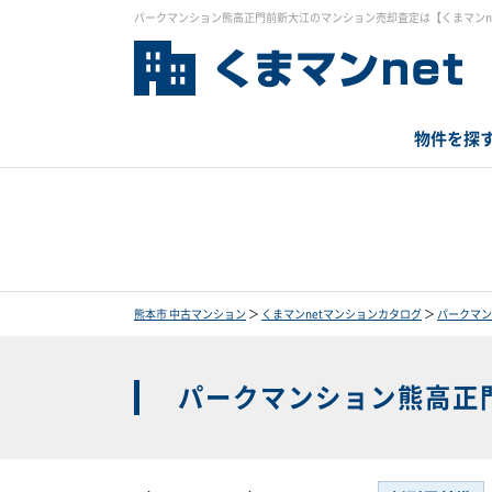
パークマンション熊高正門前新大江のマンション売却査定は【くまマンn
物件を探
熊本市 中古マンション
＞
くまマンnetマンションカタログ
＞
パークマン
パークマンション熊高正