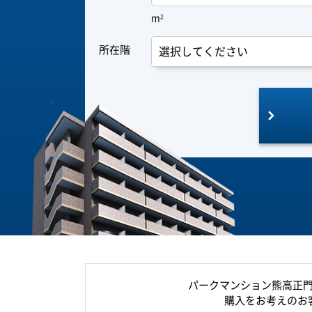
m
2
所在階
パークマンション熊高正
購入をお考えのお