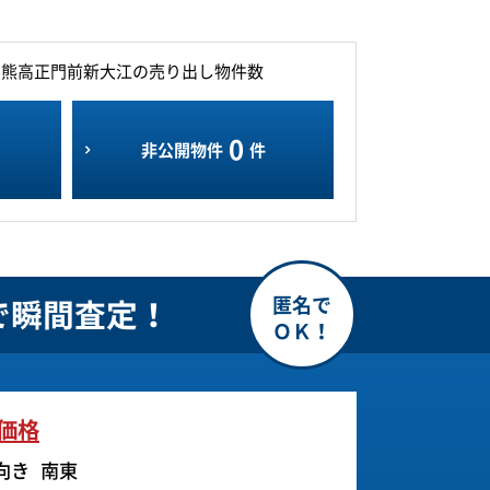
ン熊高正門前新大江の売り出し物件数
0
非公開物件
件
で瞬間査定！
価格
向き
南東