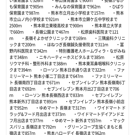
い保育園まで526ｍ ・帯山保育園まで900ｍ ・長嶺かるが
も保育園まで905ｍ ・みんなの保育園まで962ｍ ・ひばり
保育園まで987ｍ ・熊本市立月出小学校まで157ｍ ・熊本
市立山ノ内小学校まで921ｍ ・熊本市立錦ケ丘中学校まで
2500ｍ ・熊本県立東稜高校まで900ｍ ・熊本県立大学ま
で660ｍ ・長嶺公園まで467ｍ ・松原歯科医院まで121
ｍ ・長嶺そよかぜクリニックまで169ｍ ・三隅歯科クリニ
ックまで200ｍ ・ほねつぎ長嶺鍼灸接骨院まで311ｍ ・冨
野内科医院まで342ｍ ・特別養護老人ホームヴィラ・ながみね
まで348ｍ ・ニキハーティーホスピタルまで385ｍ ・松原
リウマチ科・整形外科まで388ｍ ・熊本東耳鼻咽喉科クリニッ
クまで394ｍ ・ローソン 熊本日赤通り店まで322ｍ ・ファ
ミリーマート 熊本小峯二丁目店まで647ｍ ・ファミリーマー
ト 長嶺南四丁目店まで671ｍ ・セブンイレブン 熊本長嶺南6丁
目店まで692ｍ ・セブンイレブン 熊本月出2丁目店まで706
ｍ ・ローソン 熊本長嶺西店まで833ｍ ・セブンイレブン
熊本新外3丁目店まで891ｍ ・セブンイレブン 熊本長嶺小前店
まで952ｍ ・ゆめマート 長嶺まで317ｍ ・ワイドマート ド
ラッグ&フード月出店まで373ｍ ・ワイドマートデイアンドエ
フ月出店まで377ｍ ・ゆめマート 新外まで557ｍ ・マック
スバリュ 長嶺店まで792ｍ ・グリーンコープ生協くまもと長
嶺店まで857ｍ ・熊本ハローデイ 長嶺店まで962ｍ