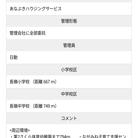
あなぶきハウジングサービス
管理形態
管理会社に全部委託
管理員
日勤
小学校区
長嶺小学校 （距離 667 ｍ）
中学校区
長嶺中学校 （距離 749 ｍ）
コメント
<周辺環境>
・第2さくら体育幼稚園まで794ｍ ・ながみね子育て支援セン