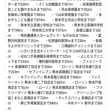
ターまで829ｍ ・さくら幼稚園まで857ｍ ・幼保連携型認
定こども園やまなみまで857ｍ ・月出保育園まで362ｍ ・
長嶺あい保育園まで485ｍ ・つばめ保育園まで827ｍ ・あ
おぞらこども園まで874ｍ ・熊本市立月出小学校まで507
ｍ ・熊本市立長嶺小学校まで667ｍ ・熊本市立長嶺中学校
まで749ｍ ・熊本県立大学まで975ｍ ・長嶺公園まで166
ｍ ・特別養護老人ホームヴィラ・ながみねまで60ｍ ・冨
野内科医院まで191ｍ ・松原歯科医院ｍまで230ｍ ・長嶺
そよかぜクリニックまで259ｍ ・三隅歯科クリニックまで265
ｍ ・いきいき生活ネットワーク・ハピネス(NPO法人)まで324
ｍ ・ほねつぎ長嶺鍼灸接骨院まで325ｍ ・よしむらクリニ
ックまで333ｍ ・増村歯科医院まで351ｍ ・ファミリーマ
ート 長嶺南四丁目店まで358ｍ ・ローソン 熊本日赤通り店ま
で419ｍ ・セブンイレブン 熊本長嶺南6丁目店まで437
ｍ ・セブンイレブン 熊本長嶺小前店まで606ｍ ・ファミ
リーマート 熊本小峯二丁目店まで683ｍ ・ローソン 熊本戸島
西店まで761ｍ ・ローソン 熊本長嶺西店まで960ｍ ・ファ
ミリーマート 熊本小峯4丁目店まで985ｍ ・グリーンコープ生
協くまもと長嶺店まで720ｍ ・マックスバリュ 長嶺店まで738
ｍ ・鮮ど市場東部店まで840ｍ ・ゆめマート 新外まで866
ｍ