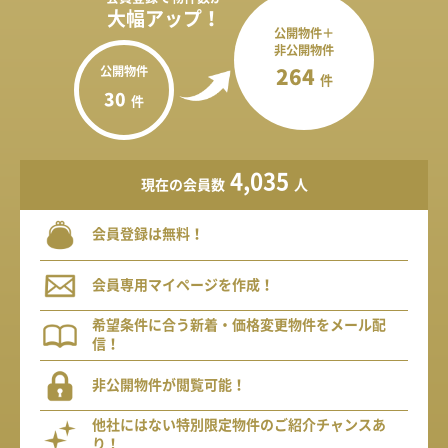
大幅アップ！
公開物件＋
非公開物件
公開物件
264
件
30
件
4,035
現在の会員数
人
会員登録は無料！
会員専用マイページを作成！
希望条件に合う新着・価格変更物件をメール配
信！
非公開物件が閲覧可能！
他社にはない特別限定物件のご紹介チャンスあ
り！