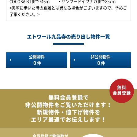
COCOSA B1まで746ｍ ・サンフードイワナガまで857ｍ
<実際に歩いた時の距離とは異なる場合がございますので、予めご
了承ください。>
エトワール九品寺の売り出し物件一覧
公開物件
非公開物件
0
0
件
件
無料会員登録で
非公開物件を
ご覧いただけます！
新規物件・値下げ物件を
エリア最速でお伝えします！
会員登録で
物件数が