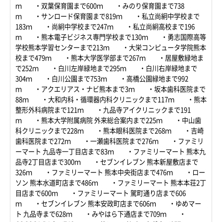
ｍ ・双葉保育園まで600ｍ ・みのり保育園まで738
ｍ ・サンロード保育園まで819ｍ ・私立尚絅中学校まで
183ｍ ・尚絅中学校まで247ｍ ・私立尚絅高校まで196
ｍ ・熊本電子ビジネス専門学校まで130ｍ ・勇志国際高等
学校熊本学習センターまで213ｍ ・大栄コンピュータ学院熊本
校まで479ｍ ・熊本大学医学部まで267ｍ ・居屋敷緑地ま
で252ｍ ・白川左岸緑地まで295ｍ ・白川右岸緑地まで
304ｍ ・白川公園まで753ｍ ・高橋公園緑地まで992
ｍ ・アクエリアス・ナビ熊本まで3ｍ ・坂本歯科医院まで
88ｍ ・大和内科・循環器内科クリニックまで117ｍ ・熊本
整形外科病院まで121ｍ ・九品寺アイクリニックまで191
ｍ ・熊本大学附属病院 外来総合案内まで225ｍ ・中山歯
科クリニックまで228ｍ ・熊本眼科医院まで268ｍ ・吉崎
歯科医院まで272ｍ ・一瀬歯科医院まで276ｍ ・ファミリ
ーマート 九品寺一丁目店まで83ｍ ・ファミリーマート 熊本九
品寺2丁目店まで300ｍ ・セブンイレブン 熊本新屋敷店まで
326ｍ ・ファミリーマート 熊本中央街店まで476ｍ ・ロー
ソン 熊本水道町店まで486ｍ ・ファミリーマート 熊本本荘2丁
目店まで600ｍ ・ファミリーマート 駕町通り店まで606
ｍ ・セブンイレブン 熊本安政町店まで606ｍ ・ゆめマー
ト 九品寺まで628ｍ ・みやはら下通店まで709ｍ ・