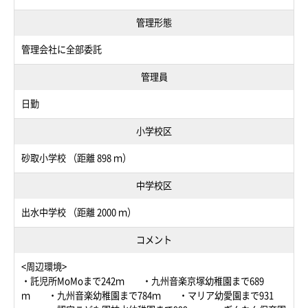
管理形態
管理会社に全部委託
管理員
日勤
小学校区
砂取小学校 （距離 898 ｍ）
中学校区
出水中学校 （距離 2000 ｍ）
コメント
<周辺環境>
・託児所MoMoまで242ｍ ・九州音楽京塚幼稚園まで689
ｍ ・九州音楽幼稚園まで784ｍ ・マリア幼愛園まで931