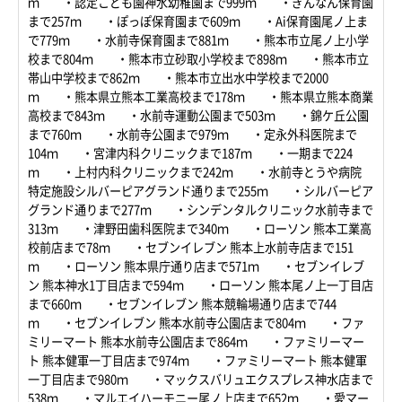
ｍ ・認定こども園神水幼稚園まで999ｍ ・ぎんなん保育園
まで257ｍ ・ぽっぽ保育園まで609ｍ ・Ai保育園尾ノ上ま
で779ｍ ・水前寺保育園まで881ｍ ・熊本市立尾ノ上小学
校まで804ｍ ・熊本市立砂取小学校まで898ｍ ・熊本市立
帯山中学校まで862ｍ ・熊本市立出水中学校まで2000
ｍ ・熊本県立熊本工業高校まで178ｍ ・熊本県立熊本商業
高校まで843ｍ ・水前寺運動公園まで503ｍ ・錦ケ丘公園
まで760ｍ ・水前寺公園まで979ｍ ・定永外科医院まで
104ｍ ・宮津内科クリニックまで187ｍ ・一期まで224
ｍ ・上村内科クリニックまで242ｍ ・水前寺とうや病院
特定施設シルバーピアグランド通りまで255ｍ ・シルバーピア
グランド通りまで277ｍ ・シンデンタルクリニック水前寺まで
313ｍ ・津野田歯科医院まで340ｍ ・ローソン 熊本工業高
校前店まで78ｍ ・セブンイレブン 熊本上水前寺店まで151
ｍ ・ローソン 熊本県庁通り店まで571ｍ ・セブンイレブ
ン 熊本神水1丁目店まで594ｍ ・ローソン 熊本尾ノ上一丁目店
まで660ｍ ・セブンイレブン 熊本競輪場通り店まで744
ｍ ・セブンイレブン 熊本水前寺公園店まで804ｍ ・ファ
ミリーマート 熊本水前寺公園店まで864ｍ ・ファミリーマー
ト 熊本健軍一丁目店まで974ｍ ・ファミリーマート 熊本健軍
一丁目店まで980ｍ ・マックスバリュエクスプレス神水店まで
538ｍ ・マルエイハーモニー尾ノ上店まで652ｍ ・愛マー