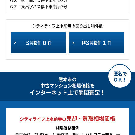
バス 熊工前バス停下車 徒歩2分
バス 東出水バス停下車 徒歩3分
シティライフ上水前寺の売り出し物件数
0
1
公開物件
件
非公開物件
件
熊本市の
中古マンション相場価格を
インターネット上で瞬間査定！
売却・買取相場価格
シティライフ上水前寺の
相場価格事例
専有面積
71.83m
所在階
2階
バルコニー向き
南
2