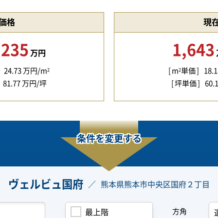
価格
現
,235
1,643
万円
24.73
万円/m
m
単価
18.1
2
2
81.77
万円/坪
坪単価
60.
条件を変更する
ヴェルビュ国府
熊本県熊本市中央区国府２丁目
方角
最上階