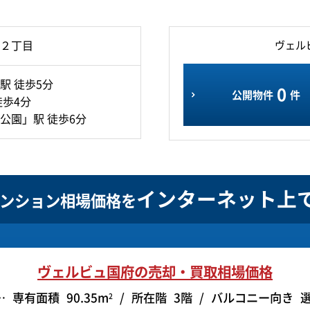
２丁目
ヴェル
駅 徒歩5分
0
公開物件
件
徒歩4分
公園」駅 徒歩6分
インターネット上
ンション相場価格を
ヴェルビュ国府の
売却・買取相場価格
専有面積
90.35m
所在階
3階
バルコニー向き
2