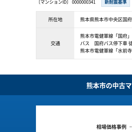
〔マンションID〕 0000000341
新耐震基準
所在地
熊本県熊本市中央区国府
熊本市電健軍線「国府」
交通
バス 国府バス停下車 
熊本市電健軍線「水前寺
熊本市の
中古マ
相場価格事例