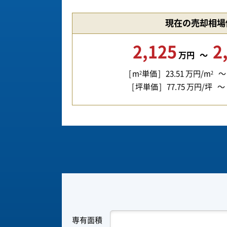
現在の売却相場
2,125
2
万円
m
単価
23.51
万円/m
2
2
坪単価
77.75
万円/坪
専有面積