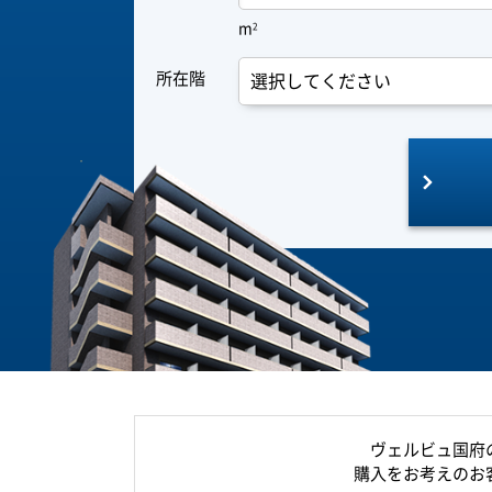
m
2
所在階
ヴェルビュ国府
購入をお考えのお