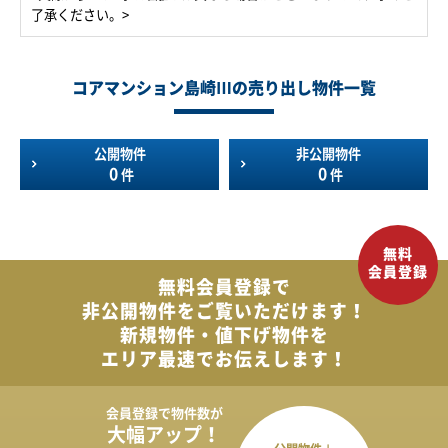
了承ください。>
コアマンション島崎Ⅲの売り出し物件一覧
公開物件
非公開物件
0
0
件
件
無料会員登録で
非公開物件を
ご覧いただけます！
新規物件・値下げ物件を
エリア最速でお伝えします！
会員登録で
物件数が
大幅アップ！