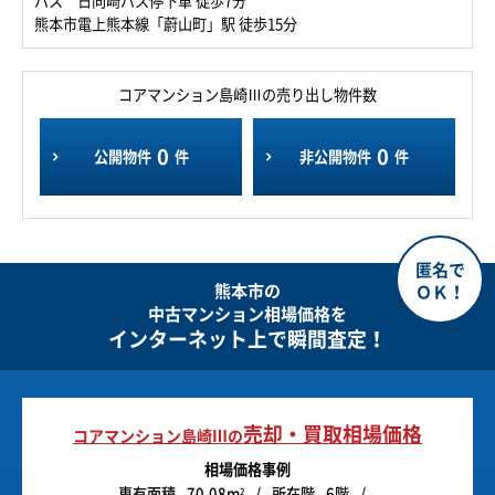
バス 日向崎バス停下車 徒歩7分
熊本市電上熊本線「蔚山町」駅 徒歩15分
コアマンション島崎Ⅲの売り出し物件数
0
0
公開物件
件
非公開物件
件
熊本市の
中古マンション相場価格を
インターネット上で瞬間査定！
売却・買取相場価格
コアマンション島崎Ⅲの
相場価格事例
専有面積
70.08m
所在階
6階
2