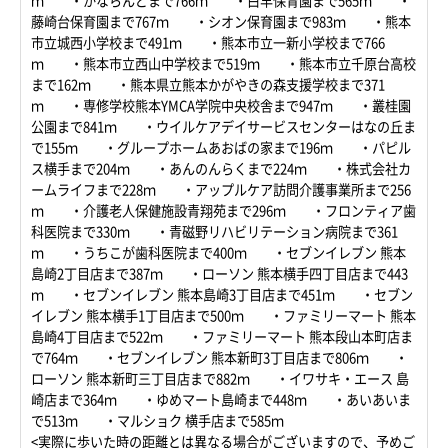
ｍ ・かならんどまで766ｍ ・白羊保育園まで565ｍ ・
藤崎台保育園まで767ｍ ・シオン保育園まで983ｍ ・熊本
市立城西小学校まで491ｍ ・熊本市立一新小学校まで766
ｍ ・熊本市立西山中学校まで519ｍ ・熊本市立千原台高校
まで162ｍ ・熊本県立熊本かがやきの森支援学校まで371
ｍ ・専修学校熊本YMCA学院中央校舎まで947ｍ ・叢桂園
公園まで841ｍ ・ウイルケアデイサービスセンターはなの丘ま
で155ｍ ・グループホームあおばの家まで196ｍ ・パピル
ス横手まで204ｍ ・あんのんらくまで224ｍ ・株式会社カ
ームライフまで228ｍ ・アップルケア訪問介護事業所まで256
ｍ ・介護老人保健施設青翔苑まで296ｍ ・フロンティア歯
科医院まで330ｍ ・青磁野リハビリテーション病院まで361
ｍ ・うちこが歯科医院まで400ｍ ・セブンイレブン 熊本
島崎2丁目店まで387ｍ ・ローソン 熊本横手四丁目店まで443
ｍ ・セブンイレブン 熊本島崎3丁目店まで451ｍ ・セブン
イレブン 熊本横手1丁目店まで500ｍ ・ファミリーマート 熊本
島崎4丁目店まで522ｍ ・ファミリーマート 熊本段山本町店ま
で764ｍ ・セブンイレブン 熊本新町3丁目店まで806ｍ ・
ローソン 熊本新町三丁目店まで882ｍ ・イワサキ・エース 島
崎店まで364ｍ ・ゆめマート島崎まで448ｍ ・あいあいま
で513ｍ ・マルショク 横手店まで585ｍ
<実際に歩いた時の距離とは異なる場合がございますので、予めご