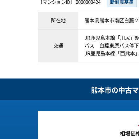
〔マンションID〕 0000000424
新耐震基準
所在地
熊本県熊本市南区白藤２
JR鹿児島本線「川尻」駅
交通
バス 白藤東原バス停下
JR鹿児島本線「西熊本」
熊本市の
中古マ
相場価