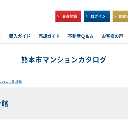
会員登録
ログイン
お問
す
購入ガイド
売却ガイド
不動産Ｑ＆Ａ
お客様の声
熊本市マンションカタログ
ハイム白藤1番館
番館