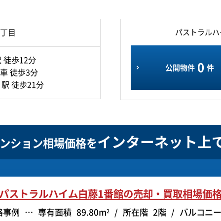
丁目
パストラルハ
 徒歩12分
0
公開物件
件
車 徒歩3分
駅 徒歩21分
インターネット上
ンション相場価格を
パストラルハイム白藤1番館の
売却・買取相場価
格事例
専有面積
89.80m
所在階
2階
バルコニ
2