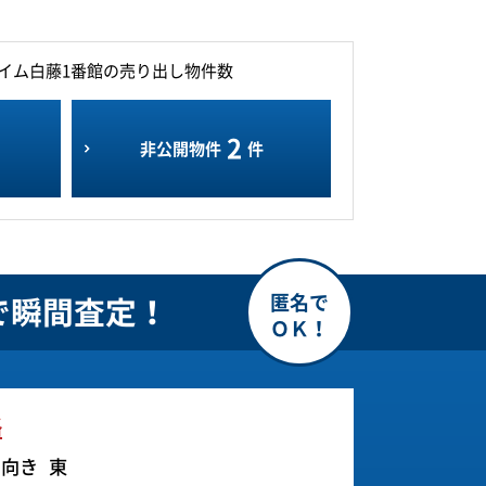
イム白藤1番館の売り出し物件数
2
非公開物件
件
で瞬間査定！
格
ー向き
東