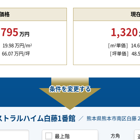
価格
現
,795
1,320
万円
19.98
万円/m
m
単価
14.6
2
2
66.07
万円/坪
坪単価
48.
条件を変更する
ストラルハイム白藤1番館
熊本県熊本市南区白藤
方角
最上階