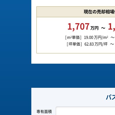
現在の売却相場
1,707
1
万円
m
単価
19.00
万円/m
2
2
坪単価
62.83
万円/坪
パ
専有面積