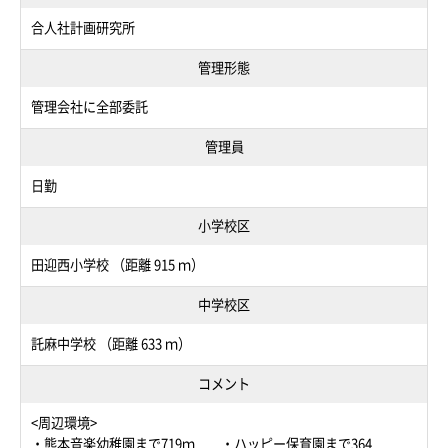
合人社計画研究所
管理形態
管理会社に全部委託
管理員
日勤
小学校区
田迎西小学校 （距離 915 ｍ）
中学校区
託麻中学校 （距離 633 ｍ）
コメント
<周辺環境>
・熊本音楽幼稚園まで719ｍ ・ハッピー保育園まで364