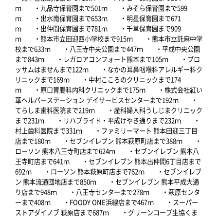
ｍ ・九品寺保育園まで501ｍ ・みそら保育園まで599
ｍ ・出水南保育園まで653ｍ ・明星保育園まで671
ｍ ・出仲間保育園まで781ｍ ・千草保育園まで909
ｍ ・熊本市立田迎西小学校まで915ｍ ・熊本市立託麻中学
校まで633ｍ ・八王寺中央公園まで447ｍ ・平成中央公園
まで843ｍ ・レガロアコンフォート熊本まで105ｍ ・ブロ
ッサムはませんまで122ｍ ・なかの耳鼻咽喉科アレルギー科ク
リニックまで169ｍ ・中村こころのクリニックまで174
ｍ ・原口胃腸科内科クリニックまで175ｍ ・株式会社紅い
華ヘルパーステーション デイサービスセンターまで192ｍ ・
てらしま歯科医院まで219ｍ ・産科婦人科うしじまクリニック
まで231ｍ ・リハプライド・平成けやき通りまで232ｍ ・
村上歯科医院まで331ｍ ・ファミリーマート 熊本田迎三丁目
店まで180ｍ ・セブンイレブン 熊本萩原町店まで388ｍ ・
ローソン 熊本八王寺町店まで624ｍ ・セブンイレブン 熊本八
王寺町店まで641ｍ ・セブンイレブン 熊本出仲間6丁目店まで
692ｍ ・ローソン 熊本萩原町店まで762ｍ ・セブンイレブ
ン 熊本流通団地店まで850ｍ ・セブンイレブン 熊本平成大通
り店まで948ｍ ・八王寺センターまで278ｍ ・萩原センタ
ーまで408ｍ ・FOODY ONE浜線店まで467ｍ ・スーパー
ストアダイノブ 萩原店まで687ｍ ・グリーンコープ生協くま