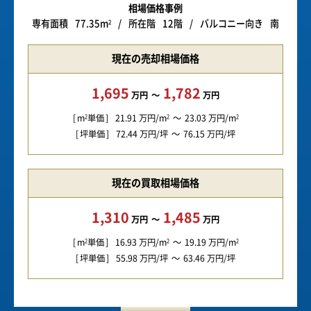
相場価格事例
専有面積
77.35m
所在階
12階
バルコニー向き
南
2
現在の売却相場価格
1,695
1,782
万円
万円
m
単価
21.91
万円/m
23.03
万円/m
2
2
2
坪単価
72.44
万円/坪
76.15
万円/坪
現在の買取相場価格
1,310
1,485
万円
万円
m
単価
16.93
万円/m
19.19
万円/m
2
2
2
坪単価
55.98
万円/坪
63.46
万円/坪