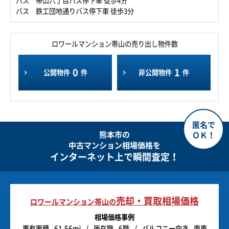
バス 帯山六丁目バス停下車 徒歩4分
バス 鉄工団地通りバス停下車 徒歩3分
ロワールマンション帯山の売り出し物件数
0
1
公開物件
件
非公開物件
件
熊本市の
中古マンション相場価格を
インターネット上で瞬間査定！
売却・買取相場価格
ロワールマンション帯山の
相場価格事例
専有面積
61.56m
所在階
6階
バルコニー向き
南東
2