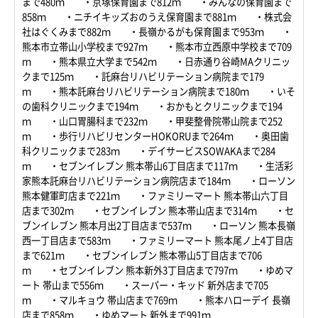
まで480ｍ ・京塚保育園まで812ｍ ・みんなの保育園まで
858ｍ ・ニチイキッズおのうえ保育園まで881ｍ ・株式会
社はぐくみまで882ｍ ・長嶺かるがも保育園まで953ｍ ・
熊本市立帯山小学校まで927ｍ ・熊本市立西原中学校まで709
ｍ ・熊本県立大学まで542ｍ ・日赤通り谷崎MAクリニッ
クまで125ｍ ・託麻台リハビリテーション病院まで179
ｍ ・熊本託麻台リハビリテーション病院まで180ｍ ・いそ
の歯科クリニックまで194ｍ ・おかもとクリニックまで194
ｍ ・山口胃腸科まで232ｍ ・甲斐整骨院帯山院まで252
ｍ ・歩行リハビリセンターHOKORUまで264ｍ ・奥田歯
科クリニックまで283ｍ ・デイサービスSOWAKAまで284
ｍ ・セブンイレブン 熊本帯山6丁目店まで117ｍ ・生活彩
家熊本託麻台リハビリテーション病院店まで184ｍ ・ローソン
熊本健軍町店まで221ｍ ・ファミリーマート 熊本帯山六丁目
店まで302ｍ ・セブンイレブン 熊本帯山店まで314ｍ ・セ
ブンイレブン 熊本月出2丁目店まで537ｍ ・ローソン 熊本長嶺
西一丁目店まで583ｍ ・ファミリーマート 熊本尾ノ上4丁目店
まで621ｍ ・セブンイレブン 熊本帯山5丁目店まで706
ｍ ・セブンイレブン 熊本新外3丁目店まで797ｍ ・ゆめマ
ート 帯山まで556ｍ ・スーパー・キッド 新外店まで705
ｍ ・マルキョウ 帯山店まで769ｍ ・熊本ハローデイ 長嶺
店まで858ｍ ・ゆめマート 新外まで991ｍ