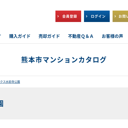
会員登録
ログイン
お問
す
購入ガイド
売却ガイド
不動産Ｑ＆Ａ
お客様の声
熊本市マンションカタログ
クス水前寺公園
園