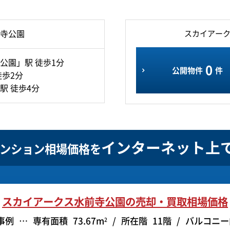
寺公園
スカイアー
公園」駅 徒歩1分
0
公開物件
件
徒歩2分
駅 徒歩4分
インターネット上
ンション相場価格を
スカイアークス水前寺公園の
売却・買取相場価格
事例
専有面積
73.67m
所在階
11階
バルコニー
2