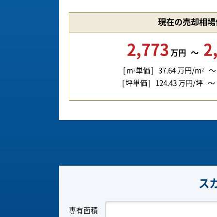
現在の売却相場
2,773
2
万円
m
単価
37.64
万円/m
2
2
坪単価
124.43
万円/坪
ス
専有面積