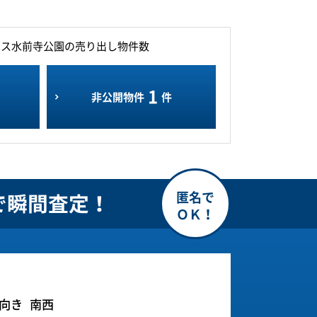
クス水前寺公園の売り出し物件数
1
非公開物件
件
で瞬間査定！
向き
南西