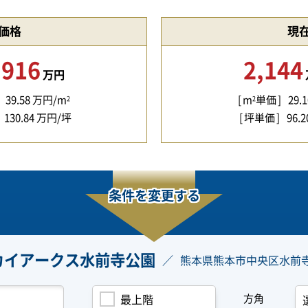
価格
現
,916
2,144
万円
39.58
万円/m
m
単価
29.1
2
2
130.84
万円/坪
坪単価
96.2
条件を変更する
カイアークス水前寺公園
熊本県熊本市中央区水前
方角
最上階