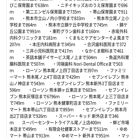
びこ保育園まで638ｍ ・ニチイキッズおのうえ保育園まで696
ｍ ・第二エンゼル保育園まで735ｍ ・帯山保育園まで911
ｍ ・熊本市立山ノ内小学校まで833ｍ ・熊本市立尾ノ上小
学校まで864ｍ ・熊本市立錦ケ丘中学校まで745ｍ ・錦ケ
丘公園まで991ｍ ・東町グラン歯科まで160ｍ ・赤坂外科
内科クリニックまで181ｍ ・くまもとケアセンターそよ風まで
207ｍ ・本庄内科病院まで345ｍ ・合沢歯科医院まで372
ｍ ・三井小児科医院まで417ｍ ・なかくま眼科まで461
ｍ ・茶話本舗デイサービス尾ノ上まで504ｍ ・魚返外科胃
腸科医院まで507ｍ ・河端歯科 Nori-Dental Officeまで503
ｍ ・ローソン 熊本尾ノ上四丁目店まで397ｍ ・ファミリ
ーマート 熊本尾ノ上4丁目店まで429ｍ ・セブンイレブン 熊本
山ノ神店まで543ｍ ・セブンイレブン 熊本新外3丁目店まで
596ｍ ・ローソン 熊本錦ヶ丘東店まで603ｍ ・セブンイレ
ブン 熊本灰塚店まで6796ｍ ・ローソン 熊本尾ノ上三丁目店ま
で749ｍ ・ローソン 熊本健軍町店まで857ｍ ・ファミリー
マート 熊本帯山六丁目店まで893ｍ ・セブンイレブン 熊本月
出2丁目店まで926ｍ ・スーパー・キッド 新外店まで346
ｍ スーパーセンタートライアル尾ノ上店400ｍ ・鮮ど市場
本店まで499ｍ ・有限会社健軍ストアーまで511ｍ ・ゆめ
マート 帯山まで913ｍ ・ゆめマート 新外まで951ｍ ・マッ