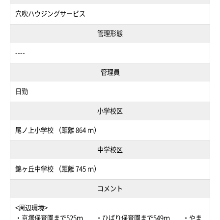
穴吹ハウジングサービス
管理形態
----
管理員
日勤
小学校区
尾ノ上小学校 （距離 864 ｍ）
中学校区
錦ヶ丘中学校 （距離 745 ｍ）
コメント
<周辺環境>
・京塚保育園まで525ｍ ・ひばり保育園まで549ｍ ・やま