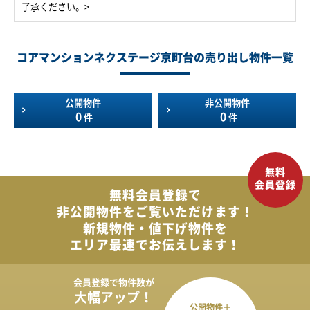
了承ください。>
コアマンションネクステージ京町台の売り出し物件一覧
公開物件
非公開物件
0
0
件
件
無料会員登録で
非公開物件を
ご覧いただけます！
新規物件・値下げ物件を
エリア最速でお伝えします！
会員登録で
物件数が
大幅アップ！
公開物件＋