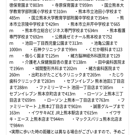
徳保育園まで803ｍ ・寺原保育園まで959ｍ ・国立熊本大
学教育学部附属小学校まで310ｍ ・熊本市立池田小学校まで
485ｍ ・国立熊本大学教育学部附属中学校まで354ｍ ・熊
本市立京陵中学校まで429ｍ ・熊本市立井芹中学校まで665
ｍ ・熊本市立総合ビジネス専門学校まで634ｍ ・熊本看護
専門学校まで692ｍ ・公務員ゼミナール熊本校まで752
ｍ ・池田一丁目西児童公園まで313ｍ ・池亀公園まで
1000ｍ ・石神クリニックまで99ｍ ・くだか眼科まで123
ｍ ・偕らく園まで125ｍ ・緒方脳神経外科医院まで129
ｍ ・介護老人保健施設杏の里まで138ｍ ・田中歯科医院ま
で196ｍ ・城間整形外科まで202ｍ ・緒方歯科医院まで
260ｍ ・出町おがたこどもクリニックまで265ｍ ・たじり
歯科クリニックまで283ｍ ・セブンイレブン 熊本池田1丁目店
まで288ｍ ・ファミリーマート 池田一丁目店まで385ｍ ・
セブンイレブン 熊本京町店まで413ｍ ・ローソン 上熊本三丁
目店まで659ｍ ・ローソン 上熊本一丁目店まで763ｍ ・フ
ァミリーマート 上熊本2丁目店まで902ｍ ・誠晋グループまで
163ｍ ・イワサキACE JR上熊本駅店まで615ｍ ・イワサ
キ・エース 上熊本店まで944ｍ ・マックスバリュ熊本北店ま
で984ｍ
<実際に歩いた時の距離とは異なる場合がございますので、予めご