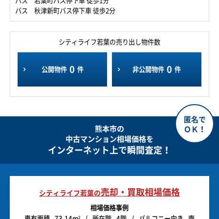
バス 若葉町バス停下車 徒歩1分
バス 秋津新町バス停下車 徒歩2分
シティライフ若葉の売り出し物件数
0
0
公開物件
件
非公開物件
件
熊本市の
中古マンション相場価格を
インターネット上で瞬間査定！
売却・買取相場価格
シティライフ若葉の
相場価格事例
専有面積
73.14m
所在階
4階
バルコニー向き
南
2