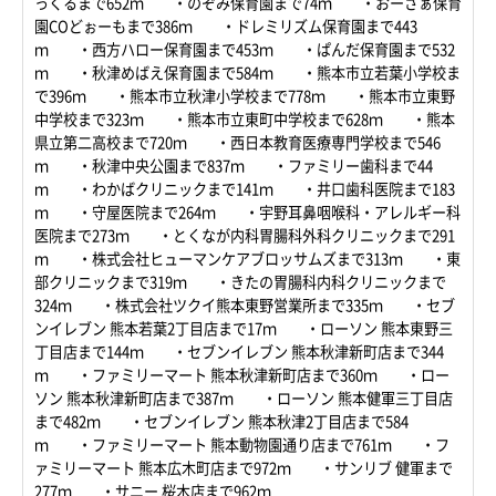
っくるまで652ｍ ・のぞみ保育園まで74ｍ ・おーさぁ保育
園COどぉーもまで386ｍ ・ドレミリズム保育園まで443
ｍ ・西方ハロー保育園まで453ｍ ・ぱんだ保育園まで532
ｍ ・秋津めばえ保育園まで584ｍ ・熊本市立若葉小学校ま
で396ｍ ・熊本市立秋津小学校まで778ｍ ・熊本市立東野
中学校まで323ｍ ・熊本市立東町中学校まで628ｍ ・熊本
県立第二高校まで720ｍ ・西日本教育医療専門学校まで546
ｍ ・秋津中央公園まで837ｍ ・ファミリー歯科まで44
ｍ ・わかばクリニックまで141ｍ ・井口歯科医院まで183
ｍ ・守屋医院まで264ｍ ・宇野耳鼻咽喉科・アレルギー科
医院まで273ｍ ・とくなが内科胃腸科外科クリニックまで291
ｍ ・株式会社ヒューマンケアブロッサムズまで313ｍ ・東
部クリニックまで319ｍ ・きたの胃腸科内科クリニックまで
324ｍ ・株式会社ツクイ熊本東野営業所まで335ｍ ・セブ
ンイレブン 熊本若葉2丁目店まで17ｍ ・ローソン 熊本東野三
丁目店まで144ｍ ・セブンイレブン 熊本秋津新町店まで344
ｍ ・ファミリーマート 熊本秋津新町店まで360ｍ ・ロー
ソン 熊本秋津新町店まで387ｍ ・ローソン 熊本健軍三丁目店
まで482ｍ ・セブンイレブン 熊本秋津2丁目店まで584
ｍ ・ファミリーマート 熊本動物園通り店まで761ｍ ・フ
ァミリーマート 熊本広木町店まで972ｍ ・サンリブ 健軍まで
277ｍ ・サニー 桜木店まで962ｍ