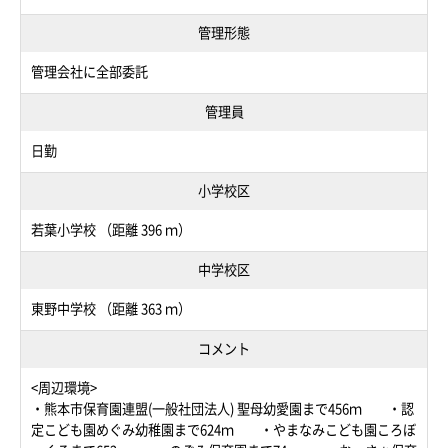
管理形態
管理会社に全部委託
管理員
日勤
小学校区
若葉小学校 （距離 396 ｍ）
中学校区
東野中学校 （距離 363 ｍ）
コメント
<周辺環境>
・熊本市保育園連盟(一般社団法人) 聖母幼愛園まで456ｍ ・認
定こども園めぐみ幼稚園まで624ｍ ・やまなみこども園ころぼ