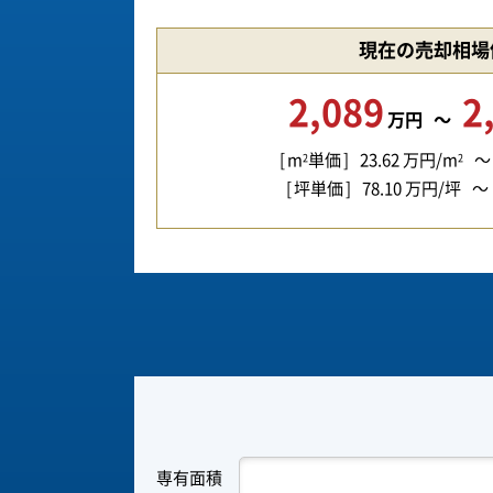
現在の売却相場
2,089
2
万円
m
単価
23.62
万円/m
2
2
坪単価
78.10
万円/坪
専有面積