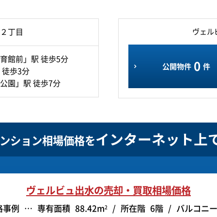
２丁目
ヴェル
育館前」駅 徒歩5分
0
公開物件
件
 徒歩3分
公園」駅 徒歩7分
インターネット上
ンション相場価格を
ヴェルビュ出水の
売却・買取相場価格
格事例
専有面積
88.42m
所在階
6階
バルコニ
2