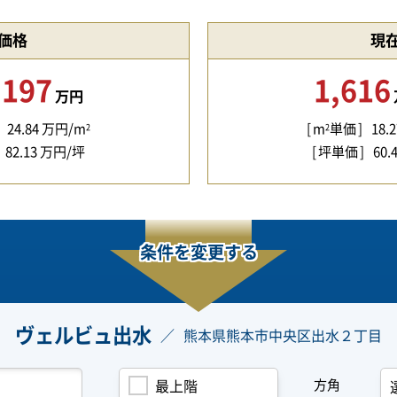
価格
現
,197
1,616
万円
24.84
万円/m
m
単価
18.2
2
2
82.13
万円/坪
坪単価
60.
条件を変更する
ヴェルビュ出水
熊本県熊本市中央区出水２丁目
方角
最上階