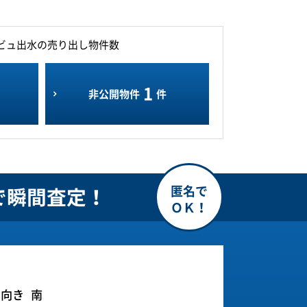
ビュ出水の売り出し物件数
1
非公開物件
件
で瞬間査定！
ー向き
南