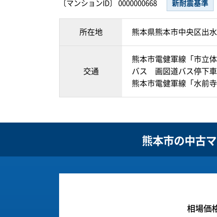
〔マンションID〕 0000000668
新耐震基準
所在地
熊本県熊本市中央区出水
熊本市電健軍線「市立体
交通
バス 画図道バス停下車
熊本市電健軍線「水前寺
熊本市の
中古マ
相場価