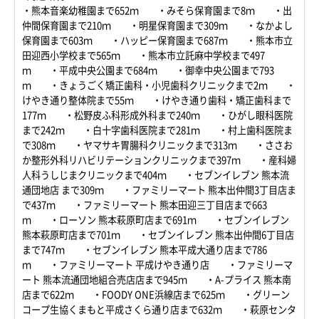
・熊本音楽幼稚園まで652ｍ ・みそら保育園まで8ｍ ・出
仲間保育園まで210ｍ ・明星保育園まで309ｍ ・なかよし
保育園まで603ｍ ・ハッピー保育園まで687ｍ ・熊本市立
田迎西小学校まで565ｍ ・熊本市立託麻中学校まで497
ｍ ・平成中央公園まで684ｍ ・御幸中央公園まで793
ｍ ・きょうごく矯正歯科・小児歯科クリニックまで2ｍ ・
けやき通り整体院まで55ｍ ・けやき通り歯科・矯正歯科まで
177ｍ ・松野皮ふ科形成外科まで240ｍ ・ひがし眼科医院
まで242ｍ ・白十字歯科医院まで281ｍ ・村上歯科医院ま
で308ｍ ・ヤマサキ胃腸科クリニックまで313ｍ ・ささお
か整形外科リハビリテーションクリニックまで397ｍ ・産科婦
人科うしじまクリニックまで404ｍ ・セブンイレブン 熊本流
通団地店 まで309ｍ ・ファミリーマート 熊本出仲間3丁目店ま
で437ｍ ・ファミリーマート 熊本田迎三丁目店まで663
ｍ ・ローソン 熊本萩原町店まで691ｍ ・セブンイレブン
熊本萩原町店まで701ｍ ・セブンイレブン 熊本出仲間6丁目店
まで747ｍ ・セブンイレブン 熊本平成大通り店まで786
ｍ ・ファミリーマート 平成けやき通り店 ・ファミリーマ
ート 熊本流通団地組合売店店まで945ｍ ・A-プライス 熊本南
店まで622ｍ ・FOODY ONE浜線店まで625ｍ ・グリーン
コープ生協くまもと平成さくら通り店まで632ｍ ・萩原センタ