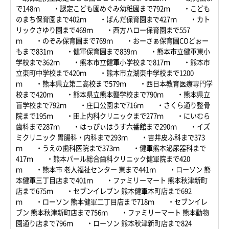
で148ｍ ・認定こども園めぐみ幼稚園まで792ｍ ・こども
のまち保育園まで402ｍ ・ぱんだ保育園まで427ｍ ・カト
リックさゆり園まで469ｍ ・西方ハロー保育園まで557
ｍ ・のぞみ保育園まで769ｍ ・おーさぁ保育園COどぉー
もまで831ｍ ・健軍保育園まで839ｍ ・熊本市立健軍東小
学校まで362ｍ ・熊本市立健軍小学校まで817ｍ ・熊本市
立東町中学校まで420ｍ ・熊本市立湖東中学校まで1200
ｍ ・熊本県立第二高校まで579ｍ ・西日本教育医療専門学
校まで420ｍ ・熊本県立熊本聾学校まで790ｍ ・熊本県立
盲学校まで792ｍ ・庄口公園まで716ｍ ・さくら通り整骨
院まで195ｍ ・田上内科クリニックまで277ｍ ・にいむら
歯科まで287ｍ ・はっぴぃはうす六番館まで290ｍ ・イズ
ミクリニック 胃腸科・内科まで293ｍ ・吉井皮ふ科まで373
ｍ ・うえの歯科医院まで373ｍ ・健軍熊本泌尿器科まで
417ｍ ・熊本パール総合歯科クリニック健軍院まで420
ｍ ・熊本市 老人福祉センター 東まで441ｍ ・ローソン 熊
本健軍三丁目店まで401ｍ ・ファミリーマート 熊本秋津新町
店まで675ｍ ・セブンイレブン 熊本健軍本町店まで692
ｍ ・ローソン 熊本健軍二丁目店まで718ｍ ・セブンイレ
ブン 熊本秋津新町店まで756ｍ ・ファミリーマート 熊本動物
園通り店まで796ｍ ・ローソン 熊本秋津新町店まで824