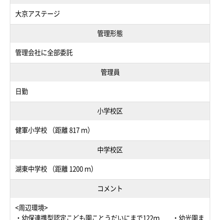
大京アステージ
管理形態
管理会社に全部委託
管理員
日勤
小学校区
健軍小学校 （距離 817 ｍ）
中学校区
湖東中学校 （距離 1200 ｍ）
コメント
<周辺環境>
・幼保連携型認定こども園ことうだいにまで122ｍ ・幼光園ま