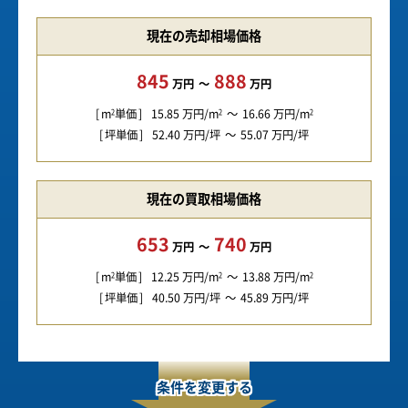
現在の売却相場価格
845
888
万円
万円
m
単価
15.85
万円/m
16.66
万円/m
2
2
2
坪単価
52.40
万円/坪
55.07
万円/坪
現在の買取相場価格
653
740
万円
万円
m
単価
12.25
万円/m
13.88
万円/m
2
2
2
坪単価
40.50
万円/坪
45.89
万円/坪
条件を変更する