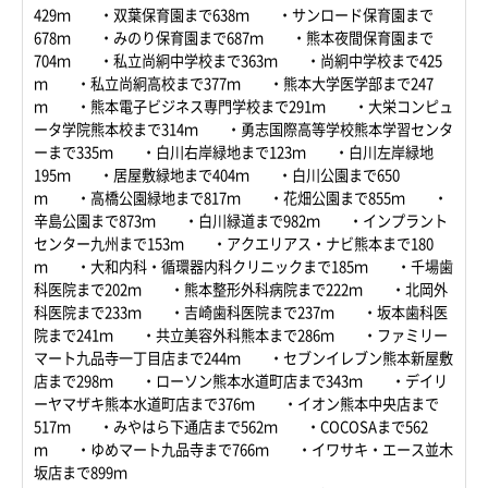
429ｍ ・双葉保育園まで638ｍ ・サンロード保育園まで
678ｍ ・みのり保育園まで687ｍ ・熊本夜間保育園まで
704ｍ ・私立尚絅中学校まで363ｍ ・尚絅中学校まで425
ｍ ・私立尚絅高校まで377ｍ ・熊本大学医学部まで247
ｍ ・熊本電子ビジネス専門学校まで291ｍ ・大栄コンピュ
ータ学院熊本校まで314ｍ ・勇志国際高等学校熊本学習センタ
ーまで335ｍ ・白川右岸緑地まで123ｍ ・白川左岸緑地
195ｍ ・居屋敷緑地まで404ｍ ・白川公園まで650
ｍ ・高橋公園緑地まで817ｍ ・花畑公園まで855ｍ ・
辛島公園まで873ｍ ・白川緑道まで982ｍ ・インプラント
センター九州まで153ｍ ・アクエリアス・ナビ熊本まで180
ｍ ・大和内科・循環器内科クリニックまで185ｍ ・千場歯
科医院まで202ｍ ・熊本整形外科病院まで222ｍ ・北岡外
科医院まで233ｍ ・吉崎歯科医院まで237ｍ ・坂本歯科医
院まで241ｍ ・共立美容外科熊本まで286ｍ ・ファミリー
マート九品寺一丁目店まで244ｍ ・セブンイレブン熊本新屋敷
店まで298ｍ ・ローソン熊本水道町店まで343ｍ ・デイリ
ーヤマザキ熊本水道町店まで376ｍ ・イオン熊本中央店まで
517ｍ ・みやはら下通店まで562ｍ ・COCOSAまで562
ｍ ・ゆめマート九品寺まで766ｍ ・イワサキ・エース並木
坂店まで899ｍ