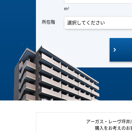
m
2
所在階
アーガス・レーヴ坪井
購入をお考えのお