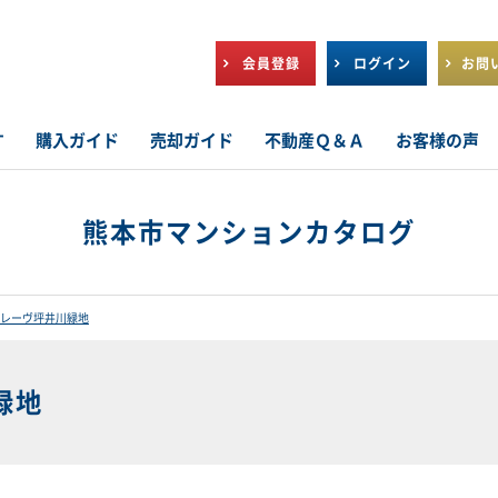
会員登録
ログイン
お問
す
購入ガイド
売却ガイド
不動産Ｑ＆Ａ
お客様の声
熊本市マンションカタログ
レーヴ坪井川緑地
緑地