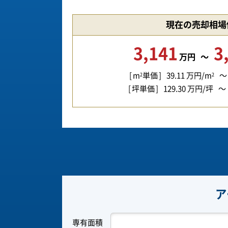
現在の売却相場
3,141
3
万円
m
単価
39.11
万円/m
2
2
坪単価
129.30
万円/坪
ア
専有面積