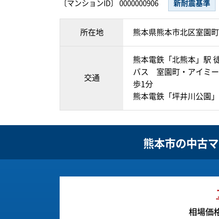
〔マンションID〕 0000000906
新耐震基準
所在地
熊本県熊本市北区室園町
熊本電鉄「北熊本」駅 
バス 室園町・アイミー
交通
歩1分
熊本電鉄「坪井川公園」駅
熊本市の
中古マ
相場価