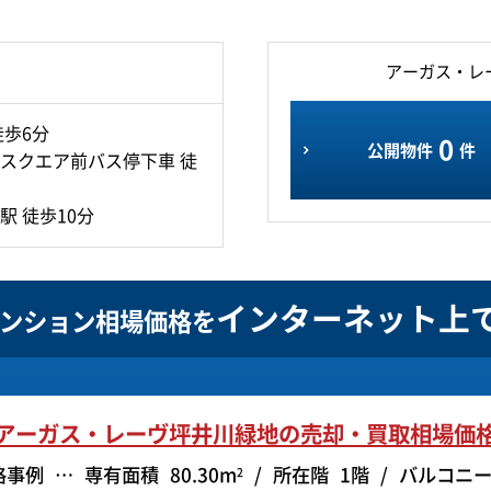
アーガス・レ
徒歩6分
0
公開物件
件
スクエア前バス停下車 徒
 徒歩10分
インターネット上
ンション相場価格を
アーガス・レーヴ坪井川緑地の
売却・買取相場価
格事例
専有面積
80.30m
所在階
1階
バルコニ
2