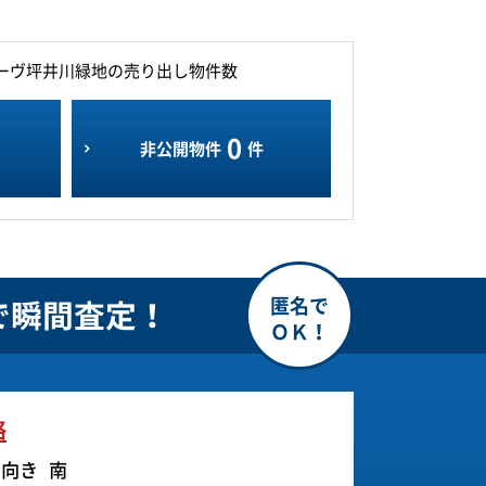
ーヴ坪井川緑地の売り出し物件数
0
非公開物件
件
で瞬間査定！
格
ー向き
南