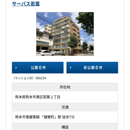
サーパス若葉
0
0
公開
件
非公開
件
〔マンションID〕 000254
所在地
熊本県熊本市東区若葉２丁目
交通
熊本市電健軍線 「健軍町」駅 徒歩7分
構造