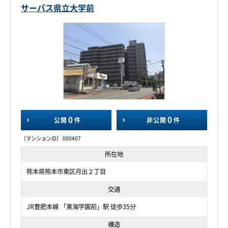
サーパス県立大学前
0
0
公開
件
非公開
件
〔マンションID〕 000407
所在地
熊本県熊本市東区月出２丁目
交通
JR豊肥本線 「東海学園前」駅 徒歩35分
構造