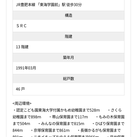
JR豊肥本線 「東海学園前」駅 徒歩30分
構造
ＳＲＣ
階建
13 階建
築年月
1991年03月
総戸数
46 戸
<周辺環境>
・認定こども園東海大学付属かもめ幼稚園まで528ｍ ・さくら
幼稚園まで898ｍ ・帯山保育園まで117ｍ ・もみの木保育園
まで504ｍ ・みんなの保育園まで815ｍ ・ひばり保育園まで
844ｍ ・京塚保育園まで861ｍ ・長嶺かるがも保育園まで