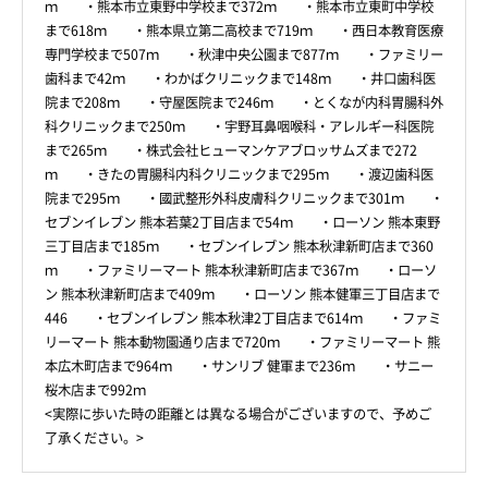
ｍ ・熊本市立東野中学校まで372ｍ ・熊本市立東町中学校
まで618ｍ ・熊本県立第二高校まで719ｍ ・西日本教育医療
専門学校まで507ｍ ・秋津中央公園まで877ｍ ・ファミリー
歯科まで42ｍ ・わかばクリニックまで148ｍ ・井口歯科医
院まで208ｍ ・守屋医院まで246ｍ ・とくなが内科胃腸科外
科クリニックまで250ｍ ・宇野耳鼻咽喉科・アレルギー科医院
まで265ｍ ・株式会社ヒューマンケアブロッサムズまで272
ｍ ・きたの胃腸科内科クリニックまで295ｍ ・渡辺歯科医
院まで295ｍ ・國武整形外科皮膚科クリニックまで301ｍ ・
セブンイレブン 熊本若葉2丁目店まで54ｍ ・ローソン 熊本東野
三丁目店まで185ｍ ・セブンイレブン 熊本秋津新町店まで360
ｍ ・ファミリーマート 熊本秋津新町店まで367ｍ ・ローソ
ン 熊本秋津新町店まで409ｍ ・ローソン 熊本健軍三丁目店まで
446 ・セブンイレブン 熊本秋津2丁目店まで614ｍ ・ファミ
リーマート 熊本動物園通り店まで720ｍ ・ファミリーマート 熊
本広木町店まで964ｍ ・サンリブ 健軍まで236ｍ ・サニー
桜木店まで992ｍ
<実際に歩いた時の距離とは異なる場合がございますので、予めご
了承ください。>