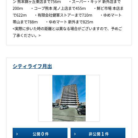
ン 熊本錦ヶ丘東店まで756ｍ ・スーパー・キッド 新外店まで
200ｍ ・コープ熊本 尾ノ上店まで455ｍ ・鮮ど市場 本店ま
で622ｍ ・有限会社健軍ストアーまで710ｍ ・ゆめマート
帯山まで788ｍ ・ゆめマート 新外まで825ｍ
<実際に歩いた時の距離とは異なる場合がございますので、予めご
了承ください。>
シティライフ月出
0
1
公開
件
非公開
件