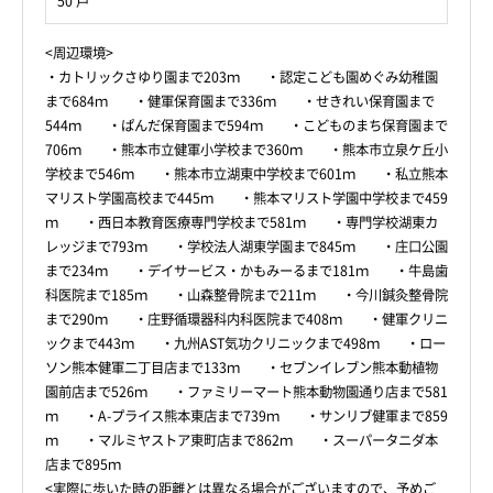
50 戸
<周辺環境>
・カトリックさゆり園まで203ｍ ・認定こども園めぐみ幼稚園
まで684ｍ ・健軍保育園まで336ｍ ・せきれい保育園まで
544ｍ ・ぱんだ保育園まで594ｍ ・こどものまち保育園まで
706ｍ ・熊本市立健軍小学校まで360ｍ ・熊本市立泉ケ丘小
学校まで546ｍ ・熊本市立湖東中学校まで601ｍ ・私立熊本
マリスト学園高校まで445ｍ ・熊本マリスト学園中学校まで459
ｍ ・西日本教育医療専門学校まで581ｍ ・専門学校湖東カ
レッジまで793ｍ ・学校法人湖東学園まで845ｍ ・庄口公園
まで234ｍ ・デイサービス・かもみーるまで181ｍ ・牛島歯
科医院まで185ｍ ・山森整骨院まで211ｍ ・今川鍼灸整骨院
まで290ｍ ・庄野循環器科内科医院まで408ｍ ・健軍クリニ
ックまで443ｍ ・九州AST気功クリニックまで498ｍ ・ロー
ソン熊本健軍二丁目店まで133ｍ ・セブンイレブン熊本動植物
園前店まで526ｍ ・ファミリーマート熊本動物園通り店まで581
ｍ ・A-プライス熊本東店まで739ｍ ・サンリブ健軍まで859
ｍ ・マルミヤストア東町店まで862ｍ ・スーパータニダ本
店まで895ｍ
<実際に歩いた時の距離とは異なる場合がございますので、予めご