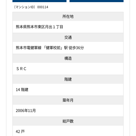
〔マンションID〕 000114
所在地
熊本県熊本市東区月出１丁目
交通
熊本市電健軍線 「健軍校前」駅 徒歩36分
構造
ＳＲＣ
階建
14 階建
築年月
2006年11月
総戸数
42 戸