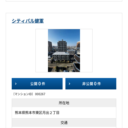
シティパル健軍
0
0
公開
件
非公開
件
〔マンションID〕 000267
所在地
熊本県熊本市東区月出２丁目
交通