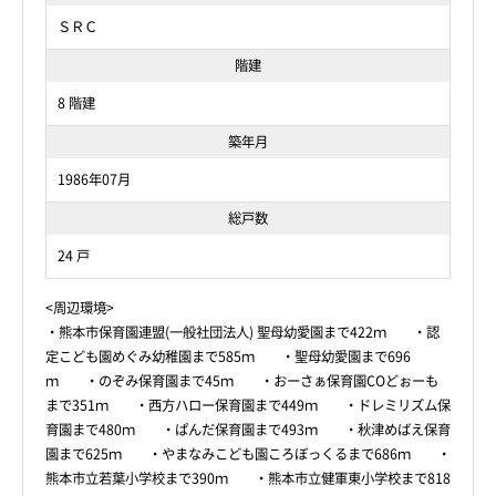
ＳＲＣ
階建
8 階建
築年月
1986年07月
総戸数
24 戸
<周辺環境>
・熊本市保育園連盟(一般社団法人) 聖母幼愛園まで422ｍ ・認
定こども園めぐみ幼稚園まで585ｍ ・聖母幼愛園まで696
ｍ ・のぞみ保育園まで45ｍ ・おーさぁ保育園COどぉーも
まで351ｍ ・西方ハロー保育園まで449ｍ ・ドレミリズム保
育園まで480ｍ ・ぱんだ保育園まで493ｍ ・秋津めばえ保育
園まで625ｍ ・やまなみこども園ころぼっくるまで686ｍ ・
熊本市立若葉小学校まで390ｍ ・熊本市立健軍東小学校まで818