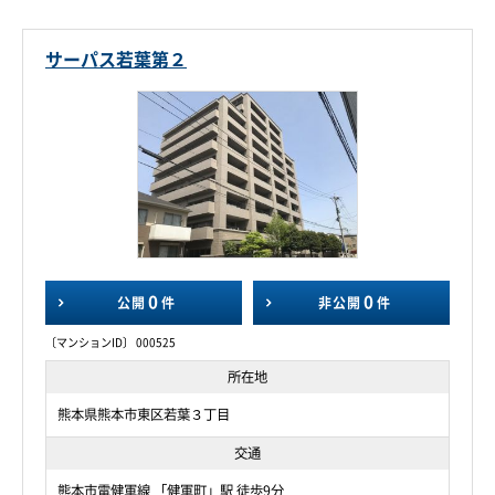
サーパス若葉第２
0
0
公開
件
非公開
件
〔マンションID〕 000525
所在地
熊本県熊本市東区若葉３丁目
交通
熊本市電健軍線 「健軍町」駅 徒歩9分