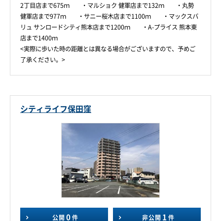
2丁目店まで675ｍ ・マルショク 健軍店まで132ｍ ・丸勢
健軍店まで977ｍ ・サニー桜木店まで1100ｍ ・マックスバ
リュ サンロードシティ熊本店まで1200ｍ ・A-プライス 熊本東
店まで1400ｍ
<実際に歩いた時の距離とは異なる場合がございますので、予めご
了承ください。>
シティライフ保田窪
0
1
公開
件
非公開
件