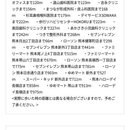
オフィスまで120ｍ ・遠山歯科医院まで123ｍ ・吉永クリニ
ックまで156ｍ ・まつなが形成外科・皮ふ科医院まで168
ｍ ・杉耳鼻咽喉科医院まで179ｍ ・デイサービスSOWAKA
まで222ｍ ・歩行リハビリセンターHOKORUまで223ｍ ・
奥田歯科クリニックまで227ｍ ・あかさき小児歯科クリニック
まで242ｍ ・つきで整形外科まで268ｍ ・セブンイレブン
熊本月出2丁目店まで66ｍ ・ローソン 熊本健軍町店まで298
ｍ ・セブンイレブン 熊本新外3丁目店まで441ｍ ・ファミ
リーマート 熊本尾ノ上4丁目店まで515ｍ ・ファミリーマート
熊本帯山六丁目店まで670ｍ ・ローソン 熊本長嶺西一丁目店ま
で775ｍ ・セブンイレブン 熊本帯山店まで781ｍ ・ローソ
ン 熊本日赤通り店まで903ｍ ・ゆめマート 新外まで527
ｍ ・スーパー・キッド 新外店まで711ｍ ・熊本ハローデイ
長嶺店まで858ｍ ・ゆめマート 帯山まで913ｍ ・ハローデ
イ長嶺店まで975ｍ
<実際に歩いた時の距離とは異なる場合がございますので、予めご
了承ください。>