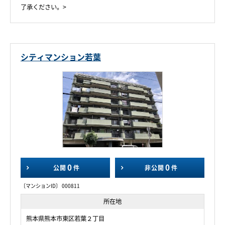
了承ください。>
シティマンション若葉
0
0
公開
件
非公開
件
〔マンションID〕 000811
所在地
熊本県熊本市東区若葉２丁目