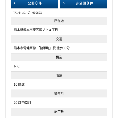
0
0
公開
件
非公開
件
〔マンションID〕 000693
所在地
熊本県熊本市東区尾ノ上４丁目
交通
熊本市電健軍線 「健軍町」駅 徒歩30分
構造
ＲＣ
階建
10 階建
築年月
2013年02月
総戸数