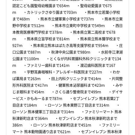
認定こども園聖母幼稚園まで654ｍ ・聖母幼愛園まで675
ｍ ・カトリックさゆり園まで703ｍ ・熊本市立若葉小学校
まで469ｍ ・熊本市立健軍東小学校まで737ｍ ・熊本市立東
野中学校まで512ｍ ・熊本市立東町中学校まで549ｍ ・西日
本教育医療専門学校まで378ｍ ・熊本県立第二高校まで678
ｍ ・熊本県立盲学校まで814ｍ ・熊本県立熊本聾学校まで
927ｍ ・熊本県立熊本はばたき高等支援学校まで954ｍ ・庄
口公園まで887ｍ ・秋津中央公園まで980ｍ ・水前寺江津湖
公園まで1100ｍ ・とくなが内科胃腸科外科クリニックまで134
ｍ ・ファミリー歯科まで141ｍ ・渡辺歯科医院まで167
ｍ ・宇野耳鼻咽喉科・アレルギー科医院まで227ｍ ・わか
ば薬局まで263ｍ ・田上内科クリニックまで414ｍ ・片岡整
形外科医院まで417ｍ ・健軍熊本泌尿器科まで423ｍ ・みや
じま眼科まで454ｍ ・さくら通り整骨院まで499ｍ ・デイサ
ービス・かもみーるまで787ｍ ・セブンイレブン 熊本若葉2丁
目店まで184ｍ ・ローソン 熊本東野三丁目店まで314ｍ ・
ローソン 熊本健軍三丁目店まで314ｍ ・ファミリーマート 熊本
秋津新町店まで364ｍ ・セブンイレブン 熊本秋津新町店まで
386ｍ ・ローソン 熊本秋津新町店まで451ｍ ・ファミリー
マート 熊本動物園通り店まで621ｍ ・セブンイレブン 熊本秋津