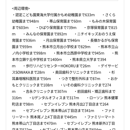
<周辺環境>
・認定こども園東海大学付属かもめ幼稚園まで633ｍ ・さくら
幼稚園まで948ｍ ・帯山保育園まで60ｍ ・もみの木保育園
まで603ｍ ・ひばり保育園まで739ｍ ・京塚保育園まで815
ｍ ・みんなの保育園まで892ｍ ・ニチイキッズおのうえ保
育園まで936ｍ ・月出保育園まで946ｍ ・長嶺かるがも保育
園まで959ｍ ・熊本市立月出小学校まで829ｍ ・熊本市立山
ノ内小学校まで998ｍ ・熊本市立西原中学校まで945ｍ ・熊
本市立錦ケ丘中学校まで1400ｍ ・熊本県立大学まで394
ｍ ・歩行リハビリセンターHOKORUまで26ｍ ・デイサービ
スSOWAKAまで28ｍ ・奥田歯科クリニックまで35ｍ ・杉
耳鼻咽喉科医院まで56ｍ ・つきで整形外科まで87ｍ ・おか
もとクリニックまで108ｍ ・いその歯科クリニックまで274
ｍ ・吉永クリニックまで307ｍ ・前田歯科・矯正歯科まで
316ｍ ・Uデンタルオフィスまで317ｍ ・ローソン 熊本健軍
町店まで98ｍ ・セブンイレブン 熊本月出2丁目店まで264
ｍ ・セブンイレブン 熊本帯山6丁目店まで341ｍ ・ファミ
リーマート 熊本尾ノ上4丁目店まで445ｍ ・ファミリーマート
熊本帯山六丁目店まで470ｍ ・セブンイレブン 熊本新外3丁目
店まで522ｍ ・セブンイレブン 熊本帯山店まで604ｍ ・ロ