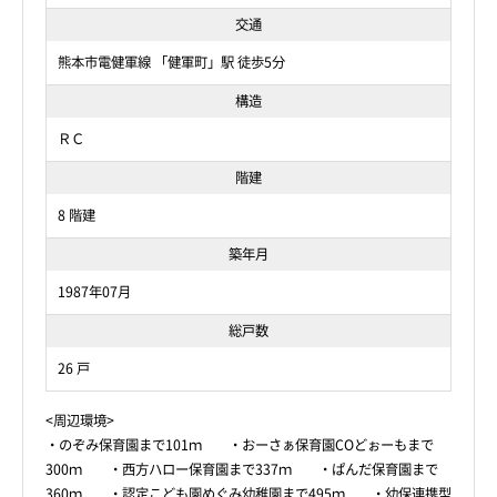
交通
熊本市電健軍線 「健軍町」駅 徒歩5分
構造
ＲＣ
階建
8 階建
築年月
1987年07月
総戸数
26 戸
<周辺環境>
・のぞみ保育園まで101ｍ ・おーさぁ保育園COどぉーもまで
300ｍ ・西方ハロー保育園まで337ｍ ・ぱんだ保育園まで
360ｍ ・認定こども園めぐみ幼稚園まで495ｍ ・幼保連携型