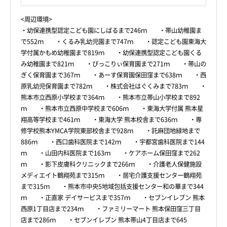
<周辺環境>
・幼保連携型認定こども園にしばるまで246ｍ ・帯山幼稚園ま
で552ｍ ・くるみ乳幼児園まで747ｍ ・認定こども園東海大
学付属かもめ幼稚園まで819ｍ ・幼保連携型認定こども園くる
み幼稚園まで821ｍ ・ぴっこりぃ保育園まで271ｍ ・帯山の
ぎく保育園まで367ｍ ・あーす保育園保田窪まで638ｍ ・西
原乳幼児保育園まで782ｍ ・株式会社はぐくみまで783ｍ ・
熊本市立西原小学校まで364ｍ ・熊本市立帯山小学校まで892
ｍ ・熊本市立西原中学校まで606ｍ ・東海大学付属 熊本星
翔高等学校まで461ｍ ・東海大学 熊本校舎まで636ｍ ・専
修学校熊本YMCA学院東部校舎まで928ｍ ・託麻団地緑地まで
886ｍ ・西口歯科医院まで142ｍ ・宇都宮歯科医院まで144
ｍ ・山田内科医院まで163ｍ ・ケアホーム保田窪まで262
ｍ ・影下皮膚科クリニックまで266ｍ ・介護老人保健施設
メディエイト鶴翔苑まで315ｍ ・居宅介護支援センター鶴翔苑
まで315ｍ ・熊本市中央5地域包括支援センター和の華まで344
ｍ ・正直家 デイサービスまで357ｍ ・セブンイレブン 熊本
西原1丁目店まで234ｍ ・ファミリーマート 熊本保田窪三丁目
店まで286ｍ ・セブンイレブン 熊本帯山4丁目店まで645