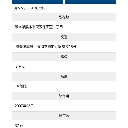
〔マンションID〕 000282
所在地
熊本県熊本市東区保田窪３丁目
交通
JR豊肥本線 「東海学園前」駅 徒歩15分
構造
ＳＲＣ
階建
14 階建
築年月
2007年08月
総戸数
37 戸