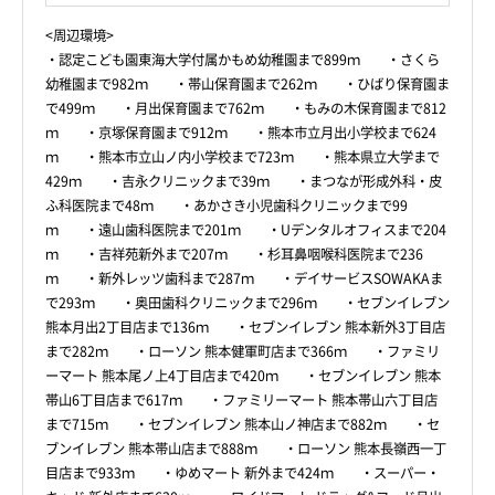
<周辺環境>
・認定こども園東海大学付属かもめ幼稚園まで899ｍ ・さくら
幼稚園まで982ｍ ・帯山保育園まで262ｍ ・ひばり保育園ま
で499ｍ ・月出保育園まで762ｍ ・もみの木保育園まで812
ｍ ・京塚保育園まで912ｍ ・熊本市立月出小学校まで624
ｍ ・熊本市立山ノ内小学校まで723ｍ ・熊本県立大学まで
429ｍ ・吉永クリニックまで39ｍ ・まつなが形成外科・皮
ふ科医院まで48ｍ ・あかさき小児歯科クリニックまで99
ｍ ・遠山歯科医院まで201ｍ ・Uデンタルオフィスまで204
ｍ ・吉祥苑新外まで207ｍ ・杉耳鼻咽喉科医院まで236
ｍ ・新外レッツ歯科まで287ｍ ・デイサービスSOWAKAま
で293ｍ ・奥田歯科クリニックまで296ｍ ・セブンイレブン
熊本月出2丁目店まで136ｍ ・セブンイレブン 熊本新外3丁目店
まで282ｍ ・ローソン 熊本健軍町店まで366ｍ ・ファミリ
ーマート 熊本尾ノ上4丁目店まで420ｍ ・セブンイレブン 熊本
帯山6丁目店まで617ｍ ・ファミリーマート 熊本帯山六丁目店
まで715ｍ ・セブンイレブン 熊本山ノ神店まで882ｍ ・セ
ブンイレブン 熊本帯山店まで888ｍ ・ローソン 熊本長嶺西一丁
目店まで933ｍ ・ゆめマート 新外まで424ｍ ・スーパー・