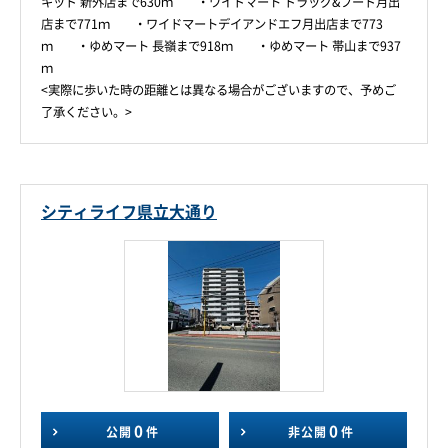
キッド 新外店まで630ｍ ・ワイドマート ドラッグ&フード月出
店まで771ｍ ・ワイドマートデイアンドエフ月出店まで773
ｍ ・ゆめマート 長嶺まで918ｍ ・ゆめマート 帯山まで937
ｍ
<実際に歩いた時の距離とは異なる場合がございますので、予めご
了承ください。>
シティライフ県立大通り
0
0
公開
件
非公開
件