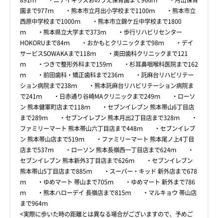
891ｍ ・ニチイキッズおのうえ保育園まで966ｍ ・月出保育
園まで977ｍ ・熊本市立月出小学校まで1100ｍ ・熊本市立
西原中学校まで1000ｍ ・熊本市立錦ケ丘中学校まで1800
ｍ ・熊本県立大学まで373ｍ ・歩行リハビリセンター
HOKORUまで84ｍ ・おかもとクリニックまで98ｍ ・デイ
サービスSOWAKAまで118ｍ ・奥田歯科クリニックまで121
ｍ ・つきで整形外科まで159ｍ ・杉耳鼻咽喉科医院まで162
ｍ ・前田歯科・矯正歯科まで236ｍ ・託麻台リハビリテー
ション病院まで238ｍ ・熊本託麻台リハビリテーション病院ま
で241ｍ ・日赤通り谷崎MAクリニックまで249ｍ ・ローソ
ン 熊本健軍町店まで118ｍ ・セブンイレブン 熊本帯山6丁目店
まで289ｍ ・セブンイレブン 熊本月出2丁目店まで328ｍ ・
ファミリーマート 熊本帯山六丁目店まで448ｍ ・セブンイレブ
ン 熊本帯山店まで519ｍ ・ファミリーマート 熊本尾ノ上4丁目
店まで537ｍ ・ローソン 熊本長嶺西一丁目店まで624ｍ ・
セブンイレブン 熊本新外3丁目店まで626ｍ ・セブンイレブン
熊本帯山5丁目店まで885ｍ ・スーパー・キッド 新外店まで678
ｍ ・ゆめマート 帯山まで705ｍ ・ゆめマート 新外まで786
ｍ ・熊本ハローデイ 長嶺店まで815ｍ ・マルキョウ 帯山店
まで964ｍ
<実際に歩いた時の距離とは異なる場合がございますので、予めご