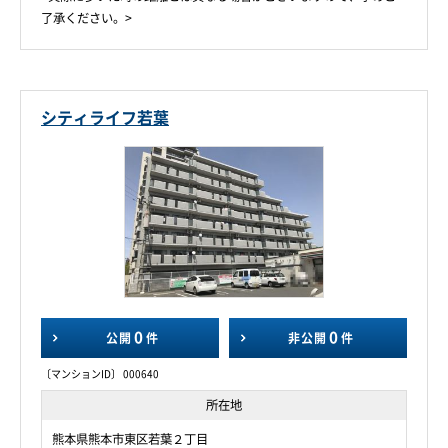
了承ください。>
シティライフ若葉
0
0
公開
件
非公開
件
〔マンションID〕 000640
所在地
熊本県熊本市東区若葉２丁目