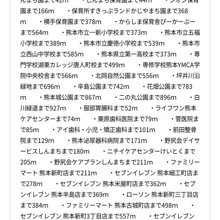
んまち園まで42ｍ ・しんまち保育園まで44ｍ ・シオン保育
園まで166ｍ ・保育所すきっぷランドかじやまち園まで368
ｍ ・横手保育園まで378ｍ ・からしま保育舎ぴーかーぶー
まで564ｍ ・熊本市立一新小学校まで373ｍ ・熊本市立五福
小学校まで389ｍ ・熊本市立慶徳小学校まで539ｍ ・熊本市
立西山中学校まで585ｍ ・熊本県立第一高校まで373ｍ ・専
門学校湖東カレッジ唐人町校まで499ｍ ・専修学校熊本YMCA学
院中央校舎まで566ｍ ・北岡自然公園まで556ｍ ・坪井川沿
緑地まで696ｍ ・辛島公園まで742ｍ ・花畑公園まで783
ｍ ・熊本城公園まで867ｍ ・二の丸公園まで896ｍ ・白
川緑道まで927ｍ ・服部胃腸科まで52ｍ ・ライフワン熊本
ケアセンターまで74ｍ ・栗原歯科医院まで79ｍ ・菅医院ま
で85ｍ ・アイ歯科・小児・矯正歯科まで101ｍ ・前田整骨
院まで129ｍ ・熊本泌尿器科病院まで171ｍ ・野尻会デイサ
ービスしんまちまで180ｍ ・ニチイケアセンターけいとくまで
205ｍ ・野尻会ケアプランしんまちまで211ｍ ・ファミリー
マート 熊本新町店まで211ｍ ・セブンイレブン 熊本細工町店ま
で278ｍ ・セブンイレブン 熊本米屋町店まで362ｍ ・セブ
ンイレブン 熊本辛島店まで369ｍ ・ローソン 熊本新町三丁目店
まで384ｍ ・ファミリーマート 熊本古城町店まで498ｍ ・
セブンイレブン 熊本新町3丁目店まで557ｍ ・セブンイレブン