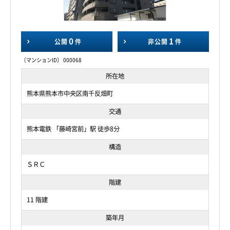
0
1
公開
件
非公開
件
〔マンションID〕 000068
所在地
熊本県熊本市中央区南千反畑町
交通
熊本電鉄 「藤崎宮前」駅 徒歩8分
構造
ＳＲＣ
階建
11 階建
築年月