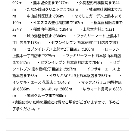
902ｍ ・熊本城公園まで977ｍ ・外間整形外科医院まで44
ｍ ・たなか益田クリニックまで63ｍ ・林田歯科医院まで71
ｍ ・中山歯科医院まで96ｍ ・なでしこガーデン上熊本まで
100ｍ ・イエズスの聖心病院まで162ｍ ・稲葉歯科医院まで
284ｍ ・稲葉内科医院まで294ｍ ・上熊本内科まで321
ｍ ・城の湯整骨院まで386ｍ ・ファミリーマート 上熊本2
丁目店まで178ｍ ・セブンイレブン 熊本花園1丁目店まで197
ｍ ・セブンイレブン 上熊本2丁目店まで266ｍ ・ローソン
上熊本一丁目店まで275ｍ ・ファミリーマート 熊本段山本町店
まで647ｍ ・セブンイレブン 熊本京町店まで704ｍ ・セブ
ンイレブン 熊本島崎2丁目店まで997ｍ ・イワサキ・エース 上
熊本店まで68ｍ ・イワサキACE JR上熊本駅店まで557ｍ ・
イワサキ・エース 花園店まで646ｍ ・マックスバリュ 内坪井店
まで836ｍ ・あいあいまで868ｍ ・ゆめマート島崎まで883
ｍ ・誠晋グループまで900ｍ
<実際に歩いた時の距離とは異なる場合がございますので、予めご
了承ください。>