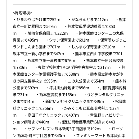
<周辺環境>
・ひまわりばたけまで252ｍ ・かならんどまで412ｍ ・熊本
市立一新幼稚園まで569ｍ ・熊本聖母愛児幼稚園まで853
ｍ ・藤崎台保育園まで222ｍ ・熊本医療センター二の丸保
育園まで495ｍ ・シオン保育園まで691ｍ ・保育所ちびっこ
ランドしんまち園まで707ｍ ・しんまち保育園まで710ｍ ・
熊本市立一新小学校まで342ｍ ・熊本市立西山中学校まで301
ｍ ・熊本県立第一高校まで676ｍ ・熊本市立千原台高校ま
で780ｍ ・専修学校熊本YMCA学院中央校舎まで317ｍ ・熊
本医療センター附属看護学校まで530ｍ ・熊本県立熊本かがや
きの森支援学校まで995ｍ ・二の丸公園まで654ｍ ・熊本城
公園まで692ｍ ・坪井川沿緑地まで856ｍ ・川原胃腸科内科
まで31ｍ ・熊本整骨院まで165ｍ ・うとデンタルクリニッ
クまで314ｍ ・新町いえむらクリニックまで349ｍ ・松岡歯
科クリニックまで356ｍ ・かみくまもと耳鼻咽喉科まで384
ｍ ・高田千年クリニックまで407ｍ ・青磁野リハビリテー
ション病院まで440ｍ ・指定訪問看護事業所C&Rまで443
ｍ ・セブンイレブン 熊本新町3丁目店まで192ｍ ・ローソ
ン 熊本新町三丁目店まで343ｍ ・ファミリーマート 熊本段山本