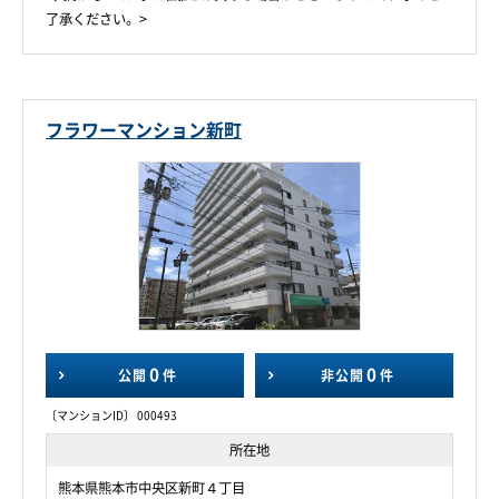
了承ください。>
フラワーマンション新町
0
0
公開
件
非公開
件
〔マンションID〕 000493
所在地
熊本県熊本市中央区新町４丁目