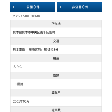
0
0
公開
件
非公開
件
〔マンションID〕 000618
所在地
熊本県熊本市中央区南千反畑町
交通
熊本電鉄 「藤崎宮前」駅 徒歩8分
構造
ＳＲＣ
階建
10 階建
築年月
2001年05月
総戸数