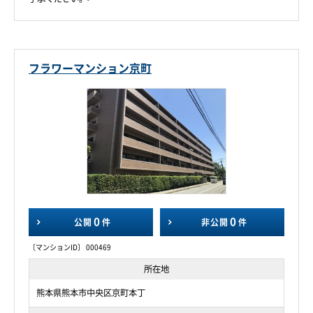
フラワーマンション京町
0
0
公開
件
非公開
件
〔マンションID〕 000469
所在地
熊本県熊本市中央区京町本丁