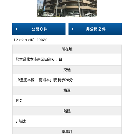
0
2
公開
件
非公開
件
〔マンションID〕 000690
所在地
熊本県熊本市南区田迎６丁目
交通
JR豊肥本線 「南熊本」駅 徒歩20分
構造
ＲＣ
階建
8 階建
築年月