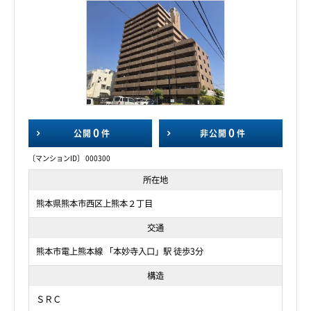
0
0
公開
件
非公開
件
〔マンションID〕 000300
所在地
熊本県熊本市西区上熊本２丁目
交通
熊本市電上熊本線 「本妙寺入口」駅 徒歩3分
構造
ＳＲＣ