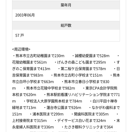
築年月
2003年06月
総戸数
57 戸
<周辺環境>
・熊本市立古町幼稚園まで230ｍ ・誠櫻幼愛園まで528ｍ ・
花陵幼稚園まで561ｍ ・げんきの森こども園まで295ｍ ・す
ぎのこ保育園まで413ｍ ・第二桜ケ丘保育園まで578ｍ ・日
吉保育園まで983ｍ ・熊本市立古町小学校まで151ｍ ・熊本
市立白坪小学校まで663ｍ ・熊本市立春日小学校まで830
ｍ ・熊本市立花陵中学校まで982ｍ ・東京CPA会計学院熊
本校まで620ｍ ・熊本駅前看護リハビリテーション学院まで771
ｍ ・学校法人大原学園熊本校まで784ｍ ・白川平田十禅寺
緑地まで713ｍ ・蓮台寺公園まで926ｍ ・なかがわ歯科まで
151ｍ ・浦本医院まで299ｍ ・関歯科医院まで305ｍ ・
上村接骨院まで315ｍ ・デイサービス白い花まで324ｍ ・末
永産婦人科医院まで336ｍ ・たさき眼科クリニックまで364