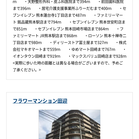
ｍ ・天野整形外科・皮ふ科医院まで394ｍ ・前田歯科医院
まで396ｍ ・居宅介護支援事業所ふりーだむまで400ｍ ・セ
ブンイレブン 熊本蓮台寺1丁目店まで487ｍ ・ファミリーマー
ト 銘品蔵熊本駅店まで794ｍ ・セブンイレブン 熊本世安町店ま
で851ｍ ・セブンイレブン 熊本田崎市場店まで864ｍ ・フ
ァミリーマート JR熊本駅店まで868ｍ ・ローソン 熊本十禅寺二
丁目店まで980ｍ ・ディリーストア冨士屋まで327ｍ ・株式
会社マキオマートまで559ｍ ・ゆめマート田崎まで767ｍ ・
イオンタウン田崎まで919ｍ ・マックスバリュ田崎店まで928ｍ
<実際に歩いた時の距離とは異なる場合がございますので、予めご
了承ください。>
フラワーマンション田迎