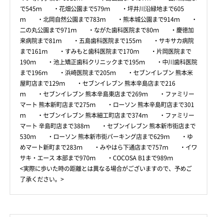
で545ｍ ・花畑公園まで579ｍ ・坪井川沿緑地まで605
ｍ ・北岡自然公園まで783ｍ ・熊本城公園まで914ｍ ・
二の丸公園まで971ｍ ・ながた歯科医院まで80ｍ ・慶徳加
来病院まで81ｍ ・五島歯科医院まで155ｍ ・サキサカ病院
まで161ｍ ・すみもと歯科医院まで170ｍ ・片岡医院まで
190ｍ ・池上矯正歯科クリニックまで195ｍ ・中川歯科医院
まで196ｍ ・浜崎医院まで205ｍ ・セブンイレブン 熊本米
屋町店まで129ｍ ・セブンイレブン 熊本辛島店まで216
ｍ ・セブンイレブン 熊本辛島東店まで269ｍ ・ファミリー
マート 熊本新町店まで275ｍ ・ローソン 熊本辛島町店まで301
ｍ ・セブンイレブン 熊本細工町店まで374ｍ ・ファミリー
マート 辛島町店まで388ｍ ・セブンイレブン 熊本新市街店まで
530ｍ ・ローソン 熊本新市街パーキング店まで629ｍ ・ゆ
めマート新町まで283ｍ ・みやはら下通店まで757ｍ ・イワ
サキ・エース 本部まで970ｍ ・COCOSA B1まで989ｍ
<実際に歩いた時の距離とは異なる場合がございますので、予めご
了承ください。>