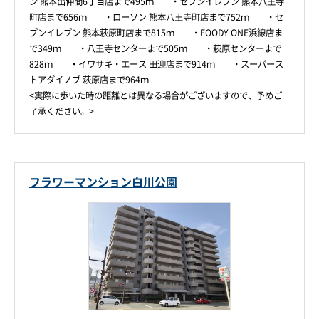
ン 熊本出仲間6丁目店まで495ｍ ・セブンイレブン 熊本八王寺
町店まで656ｍ ・ローソン 熊本八王寺町店まで752ｍ ・セ
ブンイレブン 熊本萩原町店まで815ｍ ・FOODY ONE浜線店ま
で349ｍ ・八王寺センターまで505ｍ ・萩原センターまで
828ｍ ・イワサキ・エース 田迎店まで914ｍ ・スーパース
トアダイノブ 萩原店まで964ｍ
<実際に歩いた時の距離とは異なる場合がございますので、予めご
了承ください。>
フラワーマンション白川公園