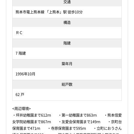
交通
熊本市電上熊本線 「上熊本」駅 徒歩10分
構造
ＲＣ
階建
7 階建
築年月
1996年10月
総戸数
62 戸
<周辺環境>
・坪井幼稚園まで612ｍ ・第一幼稚園まで863ｍ ・熊本信愛
女学院幼稚園まで867ｍ ・友愛会保育園まで149ｍ ・京町台
保育園まで471ｍ ・寺原保育園まで595ｍ ・立町におうさん