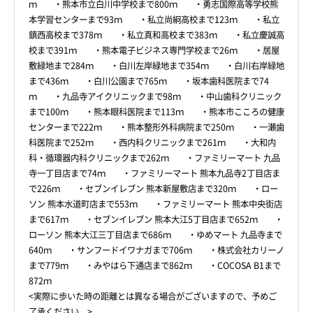
ｍ ・熊本市立白川中学校まで800ｍ ・勇志国際高等学校熊
本学習センターまで93ｍ ・私立尚絅高校まで123ｍ ・私立
鎮西高校まで378ｍ ・私立真和高校まで383ｍ ・私立慶誠高
校まで391ｍ ・熊本電子ビジネス専門学校まで26ｍ ・居屋
敷緑地まで284ｍ ・白川左岸緑地まで354ｍ ・白川右岸緑地
まで436ｍ ・白川公園まで765ｍ ・坂本歯科医院まで74
ｍ ・九品寺アイクリニックまで98ｍ ・中山歯科クリニック
まで100ｍ ・熊本眼科医院まで113ｍ ・熊本市こころの健康
センターまで222ｍ ・熊本整形外科病院まで250ｍ ・一瀬歯
科医院まで252ｍ ・西内科クリニックまで261ｍ ・大和内
科・循環器内科クリニックまで262ｍ ・ファミリーマート 九品
寺一丁目店まで74ｍ ・ファミリーマート 熊本九品寺2丁目店ま
で226ｍ ・セブンイレブン 熊本新屋敷店まで320ｍ ・ロー
ソン 熊本水道町店まで553ｍ ・ファミリーマート 熊本中央街店
まで617ｍ ・セブンイレブン 熊本大江5丁目店まで652ｍ ・
ローソン 熊本大江三丁目店まで686ｍ ・ゆめマート 九品寺まで
640ｍ ・サンフードイワナガまで706ｍ ・株式会社カリーノ
まで779ｍ ・みやはら下通店まで862ｍ ・COCOSA B1まで
872ｍ
<実際に歩いた時の距離とは異なる場合がございますので、予めご
了承ください。>