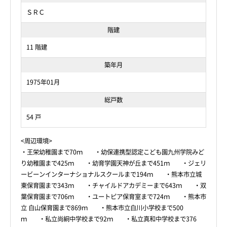
ＳＲＣ
階建
11 階建
築年月
1975年01月
総戸数
54 戸
<周辺環境>
・王栄幼稚園まで70ｍ ・幼保連携型認定こども園九州学院みど
り幼稚園まで425ｍ ・幼育学園天神が丘まで451ｍ ・ジェリ
ービーンインターナショナルスクールまで194ｍ ・熊本市立城
東保育園まで343ｍ ・チャイルドアカデミーまで643ｍ ・双
葉保育園まで706ｍ ・ユートピア保育室まで724ｍ ・熊本市
立 白山保育園まで869ｍ ・熊本市立白川小学校まで500
ｍ ・私立尚絅中学校まで92ｍ ・私立真和中学校まで376