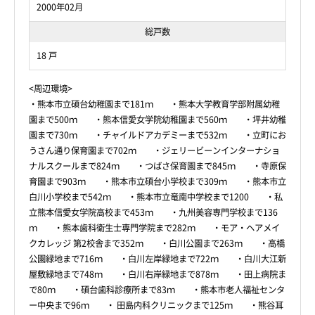
2000年02月
総戸数
18 戸
<周辺環境>
・熊本市立碩台幼稚園まで181ｍ ・熊本大学教育学部附属幼稚
園まで500ｍ ・熊本信愛女学院幼稚園まで560ｍ ・坪井幼稚
園まで730ｍ ・チャイルドアカデミーまで532ｍ ・立町にお
うさん通り保育園まで702ｍ ・ジェリービーンインターナショ
ナルスクールまで824ｍ ・つばさ保育園まで845ｍ ・寺原保
育園まで903ｍ ・熊本市立碩台小学校まで309ｍ ・熊本市立
白川小学校まで542ｍ ・熊本市立竜南中学校まで1200 ・私
立熊本信愛女学院高校まで453ｍ ・九州美容専門学校まで136
ｍ ・熊本歯科衛生士専門学院まで282ｍ ・モア・ヘアメイ
クカレッジ 第2校舎まで352ｍ ・白川公園まで263ｍ ・高橋
公園緑地まで716ｍ ・白川左岸緑地まで722ｍ ・白川大江新
屋敷緑地まで748ｍ ・白川右岸緑地まで878ｍ ・田上病院ま
で80ｍ ・碩台歯科診療所まで83ｍ ・熊本市老人福祉センタ
ー中央まで96ｍ ・ 田島内科クリニックまで125ｍ ・熊谷耳