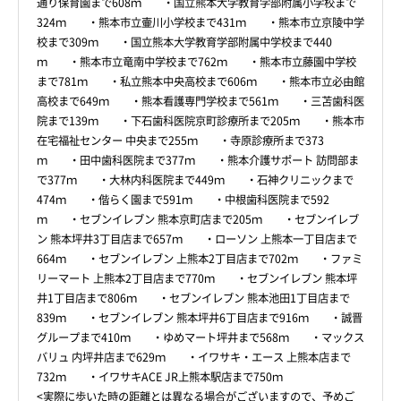
通り保育園まで608ｍ ・国立熊本大学教育学部附属小学校まで
324ｍ ・熊本市立壷川小学校まで431ｍ ・熊本市立京陵中学
校まで309ｍ ・国立熊本大学教育学部附属中学校まで440
ｍ ・熊本市立竜南中学校まで762ｍ ・熊本市立藤園中学校
まで781ｍ ・私立熊本中央高校まで606ｍ ・熊本市立必由館
高校まで649ｍ ・熊本看護専門学校まで561ｍ ・三苫歯科医
院まで139ｍ ・下石歯科医院京町診療所まで205ｍ ・熊本市
在宅福祉センター 中央まで255ｍ ・寺原診療所まで373
ｍ ・田中歯科医院まで377ｍ ・熊本介護サポート 訪問部ま
で377ｍ ・大林内科医院まで449ｍ ・石神クリニックまで
474ｍ ・偕らく園まで591ｍ ・中根歯科医院まで592
ｍ ・セブンイレブン 熊本京町店まで205ｍ ・セブンイレブ
ン 熊本坪井3丁目店まで657ｍ ・ローソン 上熊本一丁目店まで
664ｍ ・セブンイレブン 上熊本2丁目店まで702ｍ ・ファミ
リーマート 上熊本2丁目店まで770ｍ ・セブンイレブン 熊本坪
井1丁目店まで806ｍ ・セブンイレブン 熊本池田1丁目店まで
839ｍ ・セブンイレブン 熊本坪井6丁目店まで916ｍ ・誠晋
グループまで410ｍ ・ゆめマート坪井まで568ｍ ・マックス
バリュ 内坪井店まで629ｍ ・イワサキ・エース 上熊本店まで
732ｍ ・イワサキACE JR上熊本駅店まで750ｍ
<実際に歩いた時の距離とは異なる場合がございますので、予めご