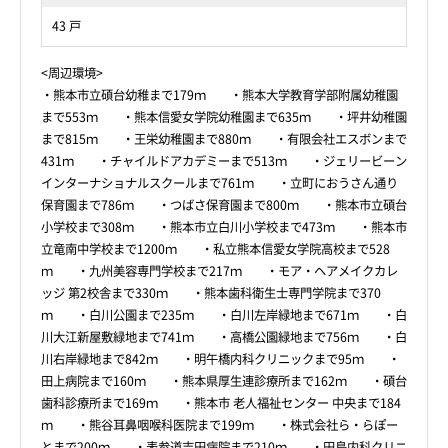
43 戸
<周辺環境>
・熊本市立碩台幼稚まで179ｍ ・熊本大学教育学部附属幼稚園
まで553ｍ ・熊本信愛女学院幼稚園まで635ｍ ・坪井幼稚園
まで815ｍ ・王栄幼稚園まで880ｍ ・有限会社エスボンまで
431ｍ ・チャイルドアカデミーまで513ｍ ・ジェリービーン
インターナショナルスクールまで761ｍ ・立町におうさん通り
保育園まで786ｍ ・つばさ保育園まで800ｍ ・熊本市立碩台
小学校まで308ｍ ・熊本市立白川小学校まで473ｍ ・熊本市
立竜南中学校まで1200ｍ ・私立熊本信愛女学院高校まで528
ｍ ・九州美容専門学校まで217ｍ ・モア・ヘアメイクカレ
ッジ 第2校舎まで330ｍ ・熊本歯科衛生士専門学院まで370
ｍ ・白川公園まで235ｍ ・白川左岸緑地まで671ｍ ・白
川大江新屋敷緑地まで741ｍ ・高橋公園緑地まで756ｍ ・白
川右岸緑地まで842ｍ ・明午橋内科クリニックまで95ｍ ・
田上病院まで160ｍ ・熊本県厚生連診療所まで162ｍ ・碩台
歯科診療所まで169ｍ ・熊本市 老人福祉センター 中央まで184
ｍ ・熊谷耳鼻咽喉科医院まで199ｍ ・株式会社ら・らぽー
とまで200ｍ ・表参道吉田病院まで210ｍ ・田島内科クリニ