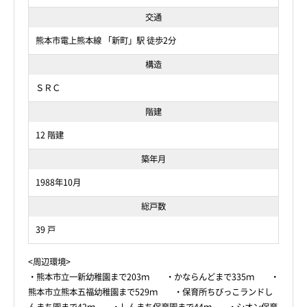
交通
熊本市電上熊本線 「新町」駅 徒歩2分
構造
ＳＲＣ
階建
12 階建
築年月
1988年10月
総戸数
39 戸
<周辺環境>
・熊本市立一新幼稚園まで203ｍ ・かならんどまで335ｍ ・
熊本市立熊本五福幼稚園まで529ｍ ・保育所ちびっこランドし