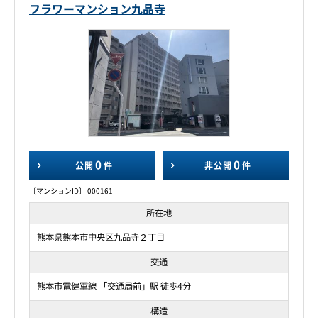
フラワーマンション九品寺
0
0
公開
件
非公開
件
〔マンションID〕 000161
所在地
熊本県熊本市中央区九品寺２丁目
交通
熊本市電健軍線 「交通局前」駅 徒歩4分
構造