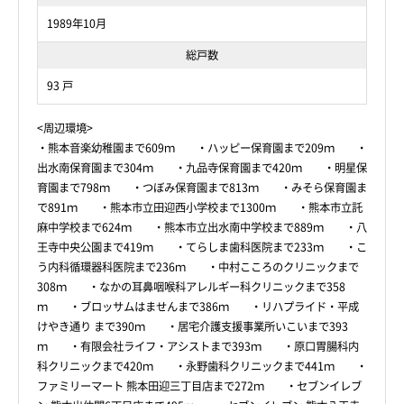
1989年10月
総戸数
93 戸
<周辺環境>
・熊本音楽幼稚園まで609ｍ ・ハッピー保育園まで209ｍ ・
出水南保育園まで304ｍ ・九品寺保育園まで420ｍ ・明星保
育園まで798ｍ ・つぼみ保育園まで813ｍ ・みそら保育園ま
で891ｍ ・熊本市立田迎西小学校まで1300ｍ ・熊本市立託
麻中学校まで624ｍ ・熊本市立出水南中学校まで889ｍ ・八
王寺中央公園まで419ｍ ・てらしま歯科医院まで233ｍ ・こ
う内科循環器科医院まで236ｍ ・中村こころのクリニックまで
308ｍ ・なかの耳鼻咽喉科アレルギー科クリニックまで358
ｍ ・ブロッサムはませんまで386ｍ ・リハプライド・平成
けやき通り まで390ｍ ・居宅介護支援事業所いこいまで393
ｍ ・有限会社ライフ・アシストまで393ｍ ・原口胃腸科内
科クリニックまで420ｍ ・永野歯科クリニックまで441ｍ ・
ファミリーマート 熊本田迎三丁目店まで272ｍ ・セブンイレブ