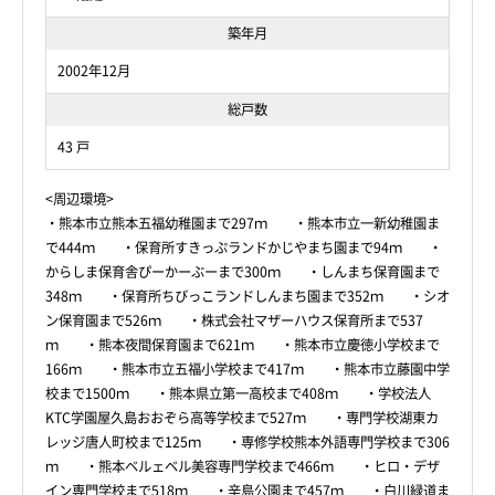
築年月
2002年12月
総戸数
43 戸
<周辺環境>
・熊本市立熊本五福幼稚園まで297ｍ ・熊本市立一新幼稚園ま
で444ｍ ・保育所すきっぷランドかじやまち園まで94ｍ ・
からしま保育舎ぴーかーぶーまで300ｍ ・しんまち保育園まで
348ｍ ・保育所ちびっこランドしんまち園まで352ｍ ・シオ
ン保育園まで526ｍ ・株式会社マザーハウス保育所まで537
ｍ ・熊本夜間保育園まで621ｍ ・熊本市立慶徳小学校まで
166ｍ ・熊本市立五福小学校まで417ｍ ・熊本市立藤園中学
校まで1500ｍ ・熊本県立第一高校まで408ｍ ・学校法人
KTC学園屋久島おおぞら高等学校まで527ｍ ・専門学校湖東カ
レッジ唐人町校まで125ｍ ・専修学校熊本外語専門学校まで306
ｍ ・熊本ベルェベル美容専門学校まで466ｍ ・ヒロ・デザ
イン専門学校まで518ｍ ・辛島公園まで457ｍ ・白川緑道ま