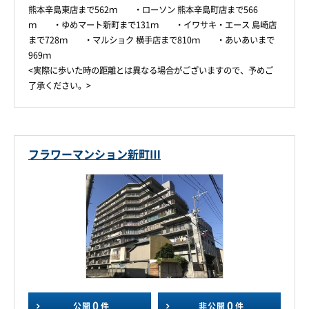
熊本辛島東店まで562ｍ ・ローソン 熊本辛島町店まで566
ｍ ・ゆめマート新町まで131ｍ ・イワサキ・エース 島崎店
まで728ｍ ・マルショク 横手店まで810ｍ ・あいあいまで
969ｍ
<実際に歩いた時の距離とは異なる場合がございますので、予めご
了承ください。>
フラワーマンション新町Ⅲ
0
0
公開
件
非公開
件