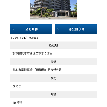
0
0
公開
件
非公開
件
〔マンションID〕 000303
所在地
熊本県熊本市西区二本木５丁目
交通
熊本市電健軍線 「田崎橋」駅 徒歩5分
構造
ＳＲＣ
階建
10 階建