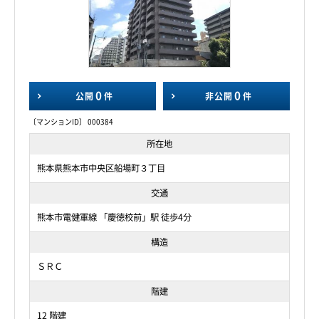
0
0
公開
件
非公開
件
〔マンションID〕 000384
所在地
熊本県熊本市中央区船場町３丁目
交通
熊本市電健軍線 「慶徳校前」駅 徒歩4分
構造
ＳＲＣ
階建
12 階建