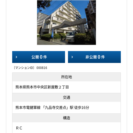
0
0
公開
件
非公開
件
〔マンションID〕 000816
所在地
熊本県熊本市中央区新屋敷２丁目
交通
熊本市電健軍線 「九品寺交差点」駅 徒歩16分
構造
ＲＣ