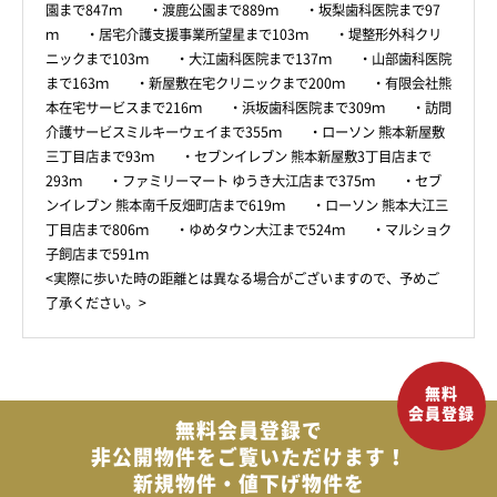
園まで847ｍ ・渡鹿公園まで889ｍ ・坂梨歯科医院まで97
ｍ ・居宅介護支援事業所望星まで103ｍ ・堤整形外科クリ
ニックまで103ｍ ・大江歯科医院まで137ｍ ・山部歯科医院
まで163ｍ ・新屋敷在宅クリニックまで200ｍ ・有限会社熊
本在宅サービスまで216ｍ ・浜坂歯科医院まで309ｍ ・訪問
介護サービスミルキーウェイまで355ｍ ・ローソン 熊本新屋敷
三丁目店まで93ｍ ・セブンイレブン 熊本新屋敷3丁目店まで
293ｍ ・ファミリーマート ゆうき大江店まで375ｍ ・セブ
ンイレブン 熊本南千反畑町店まで619ｍ ・ローソン 熊本大江三
丁目店まで806ｍ ・ゆめタウン大江まで524ｍ ・マルショク
子飼店まで591ｍ
<実際に歩いた時の距離とは異なる場合がございますので、予めご
了承ください。>
無料会員登録で
非公開物件を
ご覧いただけます！
新規物件・値下げ物件を