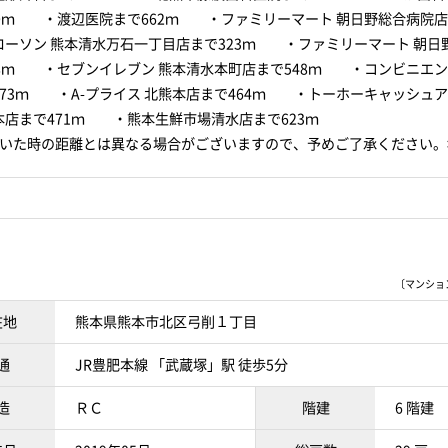
60ｍ ・渡辺医院まで662ｍ ・ファミリーマート 朝日野総合病院店ま
ーソン 熊本清水万石一丁目店まで323ｍ ・ファミリーマート 朝日
38ｍ ・セブンイレブン 熊本清水本町店まで548ｍ ・コンビニエ
673ｍ ・A-プライス 北熊本店まで464ｍ ・トーホーキャッシュ
本店まで471ｍ ・熊本生鮮市場清水店まで623ｍ
歩いた時の距離とは異なる場合がございますので、予めご了承ください。
〔マンションI
在地
熊本県熊本市北区弓削１丁目
通
JR豊肥本線 「武蔵塚」駅 徒歩5分
造
ＲＣ
階建
6 階建