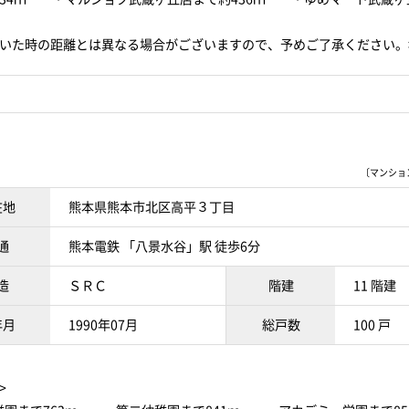
歩いた時の距離とは異なる場合がございますので、予めご了承ください。
〔マンションI
在地
熊本県熊本市北区高平３丁目
通
熊本電鉄 「八景水谷」駅 徒歩6分
造
ＳＲＣ
階建
11 階建
年月
1990年07月
総戸数
100 戸
>