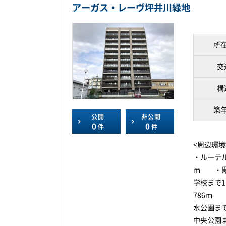
アーガス・レーヴ坪井川緑地
所
交
構
築
公開
非公開
0
0
件
件
<周辺環境
・ルーテル
ｍ ・黒
学校まで
786ｍ
水公園ま
中央公園