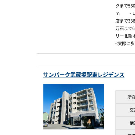
クまで5
ｍ ・ロ
店まで3
万石まで
リー北熊
<実際に
サンパーク武蔵塚駅東レジデンス
所
交
構