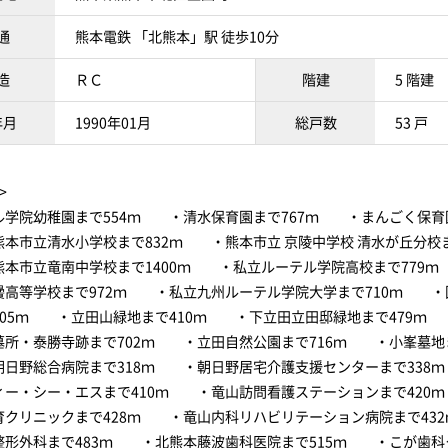
通
熊本電鉄 「北熊本」駅 徒歩10分
造
ＲＣ
階建
5 階建
年月
1990年01月
総戸数
53 戸
>
ル学院幼稚園まで554ｍ ・清水保育園まで767ｍ ・まんごく保育園
本市立清水小学校まで832ｍ ・熊本市立 京陵中学校 清水が丘分校ま
本市立竜南中学校まで1400ｍ ・私立ルーテル学院高校まで779
黌高等学校まで972ｍ ・私立九州ルーテル学院大学まで710ｍ ・
905ｍ ・立田山緑地まで410ｍ ・下立田立田邸緑地まで479ｍ
墓所・泰勝寺跡まで702ｍ ・立田自然公園まで716ｍ ・小峯墓地ま
日野総合病院まで318ｍ ・朝日野居宅介護支援センターまで338
ィー・シー・エスまで410ｍ ・竜山訪問看護ステーションまで420
育クリニックまで428ｍ ・竜山内科リハビリテーション病院まで43
整形外科まで483ｍ ・北熊本藤波歯科医院まで515ｍ ・こが歯科