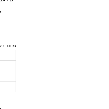
>
D〕 000143