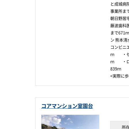
と成城病
事業所ま
朝日野居
藤波歯科
まで67
ン 熊本
コンビニ
ｍ ・セブ
ｍ ・ロ
839ｍ
<実際に
コアマンション室園台
所