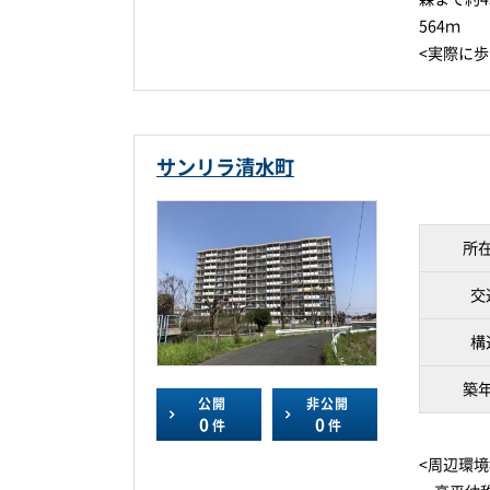
564ｍ
<実際に
サンリラ清水町
所
交
構
築
公開
非公開
0
0
件
件
<周辺環境