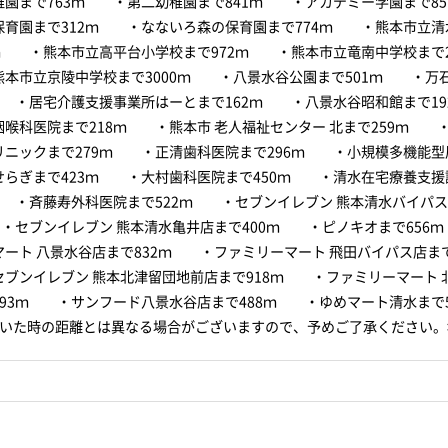
稚園まで763ｍ ・第二幼稚園まで841ｍ ・アカデミー学園まで8
保育園まで312ｍ ・なないろ森の保育園まで774ｍ ・熊本市立清
8ｍ ・熊本市立高平台小学校まで972ｍ ・熊本市立竜南中学校まで2
本市立京陵中学校まで3000ｍ ・八景水谷公園まで501ｍ ・万
ｍ ・居宅介護支援事業所はーとまで162ｍ ・八景水谷昭和館まで1
咽喉科医院まで218ｍ ・熊本市 老人福祉センター 北まで259ｍ 
リニックまで279ｍ ・正清歯科医院まで296ｍ ・小規模多機能型
せらぎまで423ｍ ・大村歯科医院まで450ｍ ・清水在宅療養支援
ｍ ・斉藤寿外科医院まで522ｍ ・セブンイレブン 熊本清水バイパ
 ・セブンイレブン 熊本清水亀井店まで400ｍ ・ピノキオまで656
ート 八景水谷店まで832ｍ ・ファミリーマート 飛田バイパス店まで
ブンイレブン 熊本北津留団地前店まで918ｍ ・ファミリーマート 
993ｍ ・サンフード八景水谷店まで488ｍ ・ゆめマート清水まで5
歩いた時の距離とは異なる場合がございますので、予めご了承ください。