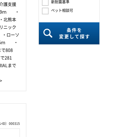
新耐震基準
介護支援
ペット相談可
09ｍ ・
・北熊本
リニック
条件を
 ・ローソ
変更して探す
95ｍ ・
で808
で281
ALまで
>
D〕 000315