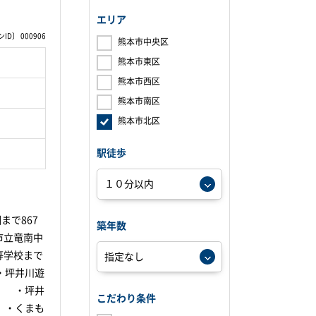
エリア
D〕 000906
熊本市中央区
熊本市東区
熊本市西区
熊本市南区
熊本市北区
駅徒歩
まで867
築年数
市立竜南中
等学校まで
・坪井川遊
ｍ ・坪井
こだわり条件
 ・くまも