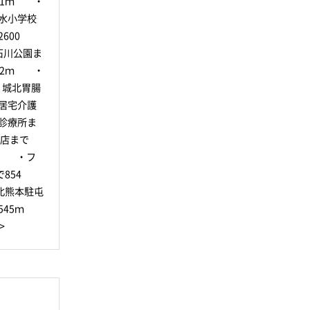
51ｍ ・
水小学校
600
石川公園ま
92ｍ ・
・城北胃腸
居宅介護
診療所ま
ス店まで
ｍ ・フ
854
北熊本駐屯
45ｍ
>