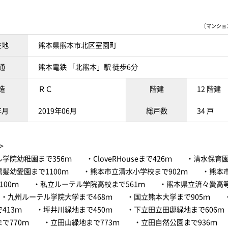
〔マンションI
在地
熊本県熊本市北区室園町
通
熊本電鉄 「北熊本」駅 徒歩6分
造
ＲＣ
階建
12 階建
年月
2019年06月
総戸数
34 戸
>
学院幼稚園まで356ｍ ・CloveRHouseまで426ｍ ・清水保育園
髪幼愛園まで1100ｍ ・熊本市立清水小学校まで902ｍ ・熊本
1100ｍ ・私立ルーテル学院高校まで561ｍ ・熊本県立済々黌高
 ・九州ルーテル学院大学まで468ｍ ・国立熊本大学まで905ｍ 
で413ｍ ・坪井川緑地まで450ｍ ・下立田立田邸緑地まで606
まで770ｍ ・立田山緑地まで773ｍ ・立田自然公園まで936ｍ