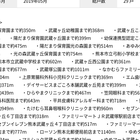
年月
2019年05月
総戸数
29 戸
>
保育園まで約350ｍ ・武蔵ヶ丘幼稚園まで約368ｍ ・武蔵ヶ丘こ
5ｍ ・陽だまり保育園武蔵ヶ丘園まで約399ｍ ・幼保連携型認定こ
園まで約475ｍ ・陽だまり保育園光の森園まで約514ｍ ・あゆみ
2ｍ ・光の森武蔵ヶ丘保育園まで約754ｍ ・熊本市立弓削小学校まで
本市立武蔵中学校まで約602ｍ ・武蔵ヶ丘西公園まで約361ｍ 
園まで約677ｍ ・武蔵塚公園まで約1011ｍ ・なかむらファミリ
304ｍ ・上原胃腸科外科小児科クリニックまで約369ｍ ・エム歯
約371ｍ ・デイサービスまごころ本舗武蔵ヶ丘苑まで約399ｍ ・
約439ｍ ・ひらやまクリニックまで約467ｍ ・笠岡眼科まで約5
外科医院まで約643ｍ ・平井皮膚科アレルギー科まで約718ｍ ・
約949ｍ ・たけむら耳鼻咽喉科クリニックまで約960ｍ ・セブン
ヶ丘６丁目店まで約318ｍ ・ファミリーマートＪＲ武蔵塚駅前店まで3
ブンイレブン熊本武蔵ヶ丘４丁目店まで約517ｍ ・ファミリーマー
店まで約777ｍ ・ローソン熊本北郵便局前店まで1140ｍ ・ゆめ
434ｍ ・マルショク武蔵ヶ丘店まで約436ｍ ・ゆめマート武蔵ヶ