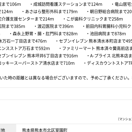
院まで106ｍ ・成城訪問看護ステーションまで124ｍ ・竜山居宅
で124ｍ ・あさはら整形外科まで179ｍ ・朝日野総合病院まで2
宅介護支援センターまで214ｍ ・こが歯科クリニックまで258ｍ 
医院まで385ｍ ・渡辺医院まで396ｍ ・前田内科胃腸科小児科ク
1ｍ ・森永上野胃・腸・肛門科まで828ｍ ・池田病院まで878ｍ
清水万石一丁目店まで476ｍ ・セブンイレブン 熊本清水本町店まで4
エンスストア万石まで592ｍ ・ファミリーマート 熊本済々黌高前店ま
ンイレブン 熊本坪井6丁目店まで916ｍ ・A-プライス 北熊本店ま
ッキースーパーストア清水店まで710ｍ ・ディスカウントストアTRI
歩いた時の距離とは異なる場合がございますので、予めご了承ください。
〔マンションI
在地
熊本県熊本市北区室園町