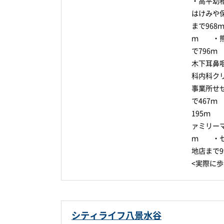
・高平幼
はけみや
まで96
ｍ ・熊
で796
木下耳鼻
科内科ク
事業所せ
で467
195ｍ
ァミリーマ
ｍ ・セ
地店まで
<実際に
シティライフ八景水谷