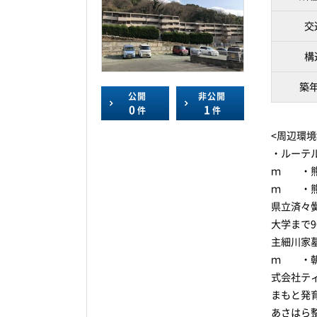
交
構
築
公開
非公開
0
1
件
件
<周辺環境
・ルーテ
ｍ ・熊
ｍ ・熊
県立済々
大学まで
主細川家
ｍ ・朝
式会社テ
まもと発
あさはら