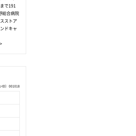
で191
野総合病院
ンスストア
アンドキャ
>
D〕 001018