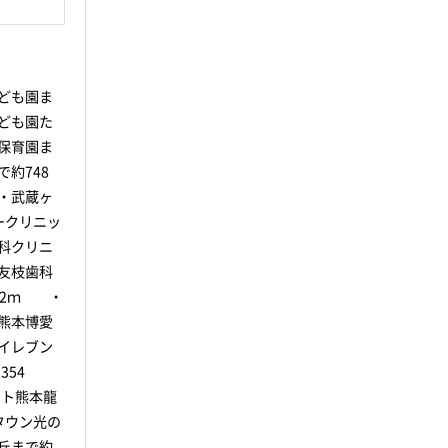
ども園ま
ども園た
保育園ま
約748
・武蔵ヶ
ークリニッ
科クリニ
友枝歯科
62ｍ ・
熊本博愛
イレブン
54
ト熊本龍
タウン光の
丘まで約