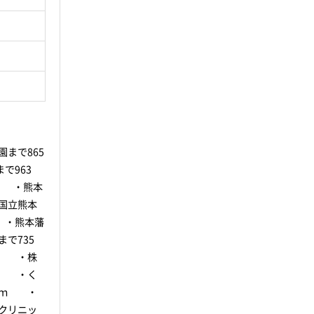
まで865
で963
ｍ ・熊本
国立熊本
 ・熊本藩
で735
ｍ ・株
ｍ ・く
2ｍ ・
クリニッ