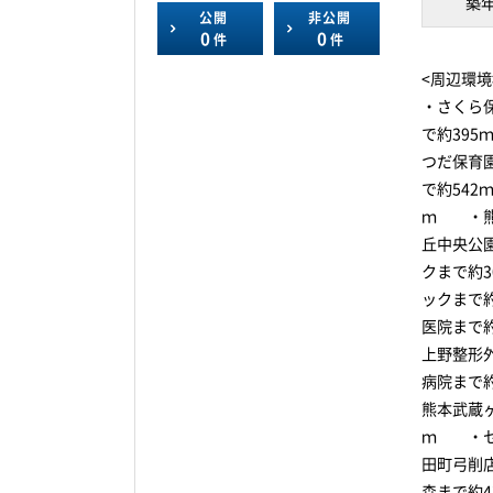
築
公開
非公開
0
0
件
件
<周辺環境
・さくら
で約39
つだ保育
で約54
ｍ ・熊
丘中央公
クまで約
ックまで
医院まで
上野整形
病院まで
熊本武蔵
ｍ ・セ
田町弓削
森まで約